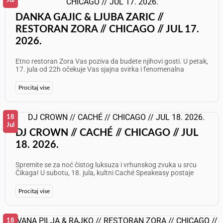
Jul
DANKA GAJIC & LJUBA ZARIC //
RESTORAN ZORA // CHICAGO // JUL 17.
2026.
Etno restoran Zora Vas poziva da budete njihovi gosti. U petak,
17. jula od 22h očekuje Vas sjajna svirka i fenomenalna
atmosfera! Nastupaju: Danka Gajić i Ljuba Zarić Informacije i
rezervacije: 773 625 7087 Želimo Vam odličan provod!
Procitaj vise
18
Jul
DJ CROWN // CACHÉ // CHICAGO // JUL
18. 2026.
Spremite se za noć čistog luksuza i vrhunskog zvuka u srcu
Čikaga! U subotu, 18. jula, kultni Caché Speakeasy postaje
epicentar najboljeg provoda uz ekskluzivni live set by DJ
CROWN. Uživajte u sofisticiranom ambijentu, vrhunskim
Procitaj vise
koktelima i ritmovima koji ne dozvoljavaju stajanje. Ovo nije
samo izlazak, već doživljaj koji se pamti! Datum: Subota, 18. jul
2026. Vreme: 10 PM – 2 AM Izvođač: DJ CROWN (Live Set)
Atmosfera: Speakeasy Chic &amp; High Energy Beats Dođite
18