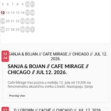
5
6
7
8
9
10
11
12
13
14
15
16
17
18
19
20
21
22
23
24
25
26
27
28
29
30
31
1
12
Jul
SANJA & BOJAN // CAFE MIRAGE //
CHICAGO // JUL 12. 2026.
Cafe Mirage Vas poziva u nedelju 12. jula od 19:30h na
fenomenalnu akustičnu svirku u bašti. Nastupaju: Sanja
Grahovac &amp; Bojan Vasilić Info: 773 797 8000 Želimo Vam
odličan provod!
Procitaj vise
17