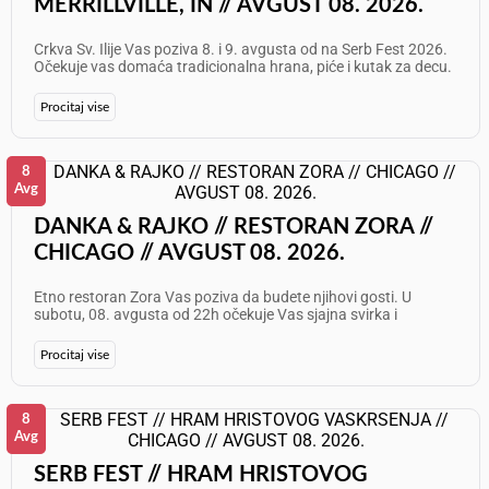
MERRILLVILLE, IN // AVGUST 08. 2026.
Crkva Sv. Ilije Vas poziva 8. i 9. avgusta od na Serb Fest 2026.
Očekuje vas domaća tradicionalna hrana, piće i kutak za decu.
Subota, 8. avgust: Nastupa: Live Tamburitza Music By Prazna
Flaša Nedelja, 9. avgust: Nastupaju: Bojan i Saša Jasnić sa
Procitaj vise
Nedom Gorančić, Aleksom Jakovljević i Milošem Gvero Info:
847 208 3087
8
Avg
DANKA & RAJKO // RESTORAN ZORA //
CHICAGO // AVGUST 08. 2026.
Etno restoran Zora Vas poziva da budete njihovi gosti. U
subotu, 08. avgusta od 22h očekuje Vas sjajna svirka i
fenomenalna atmosfera! Nastupaju: Danka Gajić i Rajko
Paunović Informacije i rezervacije: 773 625 7087 Želimo Vam
Procitaj vise
odličan provod!
8
Avg
SERB FEST // HRAM HRISTOVOG