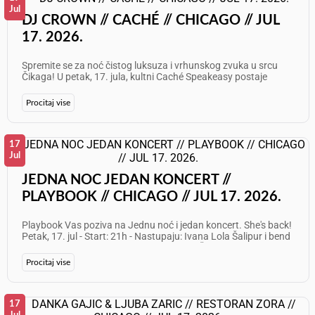
Jul
DJ CROWN // CACHÉ // CHICAGO // JUL
17. 2026.
Spremite se za noć čistog luksuza i vrhunskog zvuka u srcu
Čikaga! U petak, 17. jula, kultni Caché Speakeasy postaje
epicentar najboljeg provoda uz ekskluzivni live set by DJ
CROWN. Uživajte u sofisticiranom ambijentu, vrhunskim
Procitaj vise
koktelima i ritmovima koji ne dozvoljavaju stajanje. Ovo nije
samo izlazak, već doživljaj koji se pamti! Datum: Petak, 17. jul
2026. Vreme: 10 PM – 2 AM Izvođač: DJ CROWN (Live Set)
Atmosfera: Speakeasy Chic &amp; High Energy Beats Dođite
17
da osetite energiju skrivene dragulj-lokacije u Čikagu gde se
Jul
elegancija susreće sa modernim klupskim zvukom. Lokacija:
Caché Speakeasy Adresa: 1446 N Wells St, Chicago, IL 60610
JEDNA NOC JEDAN KONCERT //
Telefon: 312 374 8588 Rezervišite svoje mesto na vreme i
PLAYBOOK // CHICAGO // JUL 17. 2026.
budite deo najtraženije subote u gradu!
Playbook Vas poziva na Jednu noć i jedan koncert. She's back!
Petak, 17. jul - Start: 21h - Nastupaju: Ivana Lola Šalipur i bend
Ulaz $20 Info i rezervacije: 847 588 7529 Želimo Vam odličan
provod!
Procitaj vise
17