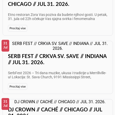
CHICAGO // JUL 31. 2026.
Etno restoran Zora Vas poziva da budete njihovi gosti. U petak,
31. jula od 22h očekuje Vas sjajna svirka i fenomenalna
atmosfera! Nastupaju: Danka Gajić i Rajko Paunović
Informacije i rezervacije: 773 625 7087 Želimo Vam odličan
Procitaj vise
provod!
31
Jul
SERB FEST // CRKVA SV. SAVE // INDIANA
// JUL 31. 2026.
SerbFest 2026 – Tri dana muzike, ukusa i tradicije u Merrillville-
u! Lokacija: St. Sava Church, 9191 Mississippi Street,
Merrillville, Indiana Datum: 31 jul, 1. i 2. avgust 2026. Uživajte u
uživo muzici tokom celog vikenda na tradicionalnom SerbFest-
Procitaj vise
u 2026! Ovo nezaboravno trodnevno okupljanje donosi bogat
kulturni program, autentične ukuse sa roštilja i iz pekare, i
sjajnu atmosferu za celu porodicu. PROGRAM: Petak, 31. jul:
Festival zvanično otvoren za posetioce – od 12.00 do 24.00
31
Počinje prodaja kupona za hranu i piće – plaćanje isključivo
Jul
DJ CROWN // CACHÉ // CHICAGO // JUL
gotovinom (bankomat je dostupan) Počinje prodaja hrane
Otvaraju se barski prostori Od 12.00 do 17.00 DJ Vinko