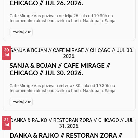
nagrade (Cash Raffle Prizes): - 1. nagrada: $1,000 - 2. nagrada:
CHICAGO // JUL 26. 2026.
$500 - 3. nagrada: $250 - 4. nagrada: $100 - 5. nagrada: $100 -
6. nagrada: $50 Za decu je obezbeđeno posebno igralište
(playground), što ovaj festival čini savršenim mestom za
Cafe Mirage Vas poziva u nedelju 26. jula od 19:30h na
porodični izlet. Kada: Nedelja, 26. jul 2026. godine Satnica za
fenomenalnu akustičnu svirku u bašti. Nastupaju: Sanja
nedelju: 12:00h – 19:00h (Noon – 7PM) Gde: Crkveno imanje
Grahovac &amp; Bojan Vasilić Info: 630 999 5236 Želimo Vam
(Church Picnic Grounds) Adresa: 8334 County Hwy V,
odličan provod!
Procitaj vise
Caledonia, WI Povedite prijatelje i porodicu i budite deo ovog
nezaboravnog festivala srpske kulture i tradicije. Vidimo se!
30
Jul
SANJA & BOJAN // CAFE MIRAGE //
CHICAGO // JUL 30. 2026.
Cafe Mirage Vas poziva u četvrtak 30. jula od 19:30h na
fenomenalnu akustičnu svirku u bašti. Nastupaju: Sanja
Grahovac &amp; Bojan Vasilić Info: 630 999 5236 Želimo Vam
odličan provod!
Procitaj vise
31
Jul
DANKA & RAJKO // RESTORAN ZORA //