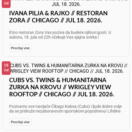
da osetite energiju skrivene dragulj-lokacije u Čikagu gde se
Jul
elegancija susreće sa modernim klupskim zvukom. Lokacija:
Caché Speakeasy Adresa: 1446 N Wells St, Chicago, IL 60610
IVANA PILJA & RAJKO // RESTORAN
Telefon: 312 374 8588 Rezervišite svoje mesto na vreme i
ZORA // CHICAGO // JUL 18. 2026.
budite deo najtraženije subote u gradu!
Etno restoran Zora Vas poziva da budete njihovi gosti. U
subotu, 18. jula od 22h očekuje Vas sjajna svirka i
fenomenalna atmosfera! Nastupaju: Ivana Pilja i Rajko
Paunović Informacije i rezervacije: 773 625 7087 Želimo Vam
Procitaj vise
odličan provod!
18
Jul
CUBS VS. TWINS & HUMANITARNA
ZURKA NA KROVU // WRIGLEY VIEW
ROOFTOP // CHICAGO // JUL 18. 2026.
Pozivamo sve navijače Čikago Kabsa (Cubs) i ljude dobre volje
da se pridruže nezaboravnom sportskom popodnevu! Lifeline
Humanitarian Organization organizuje ekskluzivno gledanje
utakmice sa krova (Rooftop party) na čuvenoj adresi pored
Procitaj vise
Wrigley Field-a. Uživajte u vrhunskom bejzbolu, sjajnom
druženju i direktno podržite rad humanitarne organizacije