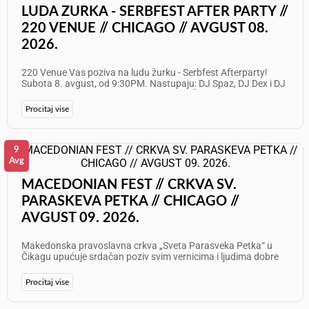
LUDA ZURKA - SERBFEST AFTER PARTY //
220 VENUE // CHICAGO // AVGUST 08.
2026.
220 Venue Vas poziva na ludu žurku - Serbfest Afterparty!
Subota 8. avgust, od 9:30PM. Nastupaju: DJ Spaz, DJ Dex i DJ
Maksim Info i rezervacije: 773 677 0247 Želimo Vam odličan
provod!
Procitaj vise
9
Avg
MACEDONIAN FEST // CRKVA SV.
PARASKEVA PETKA // CHICAGO //
AVGUST 09. 2026.
Makedonska pravoslavna crkva „Sveta Parasveka Petka“ u
Čikagu upućuje srdačan poziv svim vernicima i ljudima dobre
volje na obeležavanje patronog praznika i održavanje
tradicionalnog Macedonian Fest-a! Očekuje vas dan ispunjen
Procitaj vise
duhovnom radošću, vrhunskim specijalitetima i bogatim
kulturno-umetničkim programom. Sveta Arhijerejska Liturgija