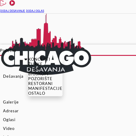
DODAJ DESAVANJE
DODAJ OGLAS
Početna
KONCERTI
ŽURKE
SPORT
BIOSKOPI
Dešavanja
POZORIŠTE
RESTORANI
MANIFESTACIJE
OSTALO
Galerije
Adresar
Oglasi
Video