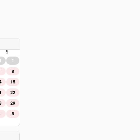
S
1
1
7
8
4
15
1
22
8
29
4
5