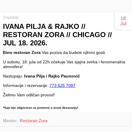
Dogadjaji
18
Jul
IVANA PILJA & RAJKO //
RESTORAN ZORA // CHICAGO //
JUL 18. 2026.
Etno restoran Zora
Vas poziva da budete njihovi gosti.
U subotu, 18. jula od 22h očekuje Vas sjajna svirka i fenomenalna
atmosfera!
Nastupaju:
Ivana Pilja i Rajko Paunović
Informacije i rezervacije:
773 625 7087
Želimo Vam odličan provod!
*Sajt nije odgovoran za promene u ovom desavanju!
Mesto:
Restoran Zora