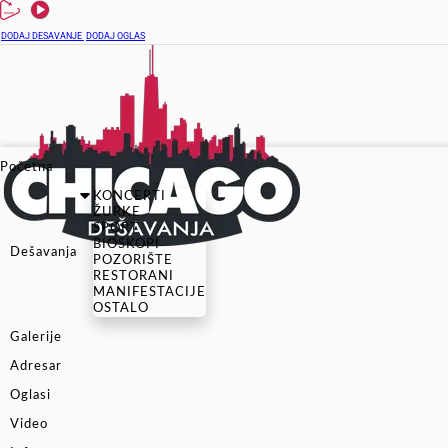
DODAJ DESAVANJE
DODAJ OGLAS
Početna
KONCERTI
ŽURKE
SPORT
BIOSKOPI
Dešavanja
POZORIŠTE
RESTORANI
MANIFESTACIJE
OSTALO
Galerije
Adresar
Oglasi
Video