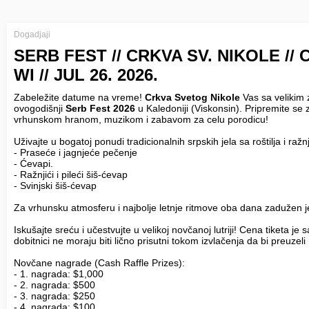
Dogadjaji
SERB FEST // CRKVA SV. NIKOLE //
WI // JUL 26. 2026.
Zabeležite datume na vreme!
Crkva Svetog Nikole
Vas sa velikim 
ovogodišnji
Serb Fest 2026
u Kaledoniji (Viskonsin). Pripremite se 
vrhunskom hranom, muzikom i zabavom za celu porodicu!
Uživajte u bogatoj ponudi tradicionalnih srpskih jela sa roštilja i ražn
- Praseće i jagnjeće pečenje
- Ćevapi.
- Ražnjići i pileći šiš-ćevap
- Svinjski šiš-ćevap
Za vrhunsku atmosferu i najbolje letnje ritmove oba dana zadužen 
Iskušajte sreću i učestvujte u velikoj novčanoj lutriji! Cena tiketa je
dobitnici ne moraju biti lično prisutni tokom izvlačenja da bi preuzel
Novčane nagrade (Cash Raffle Prizes):
- 1. nagrada: $1,000
- 2. nagrada: $500
- 3. nagrada: $250
- 4. nagrada: $100