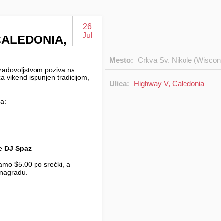
26
Jul
 CALEDONIA,
Mesto:
Crkva Sv. Nikole (Wiscon
zadovoljstvom poziva na
za vikend ispunjen tradicijom,
Ulica:
Highway V, Caledonia
ja:
je
DJ Spaz
 samo $5.00 po srećki, a
i nagradu.