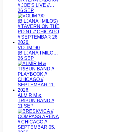
// JOE'S LIVE //
CHICAGO //
26 SEP
SEPTEMBAR 26.
2026.
VOLIM ’90
(BILJANA I MILOS)
// TAVERN ON THE
26 SEP
POINT // CHICAGO
// SEPTEMBAR 26.
2026.
ALMIR M &
TRIBUN BAND //
PLAYBOOK //
11 SEP
CHICAGO //
SEPTEMBAR 11.
2026.