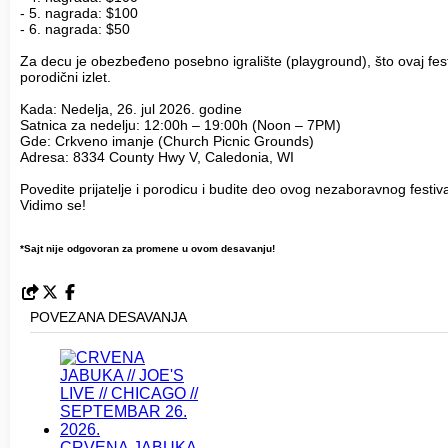
- 5. nagrada: $100
- 6. nagrada: $50
Za decu je obezbeđeno posebno igralište (playground), što ovaj fes
porodični izlet.
Kada: Nedelja, 26. jul 2026. godine
Satnica za nedelju: 12:00h – 19:00h (Noon – 7PM)
Gde: Crkveno imanje (Church Picnic Grounds)
Adresa: 8334 County Hwy V, Caledonia, WI
Povedite prijatelje i porodicu i budite deo ovog nezaboravnog festival
Vidimo se!
*Sajt nije odgovoran za promene u ovom desavanju!
POVEZANA DESAVANJA
CRVENA JABUKA