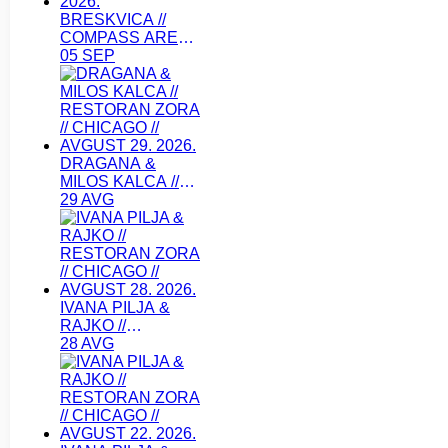
BRESKVICA //
COMPASS ARENA
// CHICAGO //
05 SEP
SEPTEMBAR 05.
2026.
DRAGANA &
MILOS KALCA //
RESTORAN ZORA
29 AVG
// CHICAGO //
AVGUST 29. 2026.
IVANA PILJA &
RAJKO //
RESTORAN ZORA
28 AVG
// CHICAGO //
AVGUST 28. 2026.