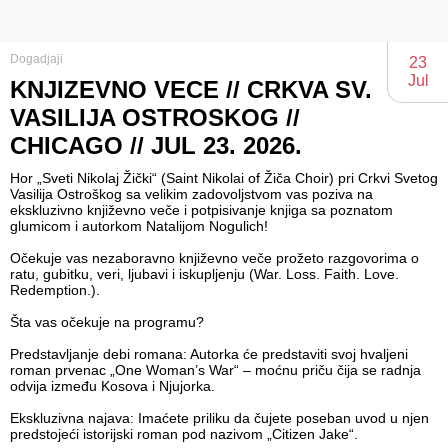
Dogadjaji
23
Jul
KNJIZEVNO VECE // CRKVA SV.
VASILIJA OSTROSKOG //
CHICAGO // JUL 23. 2026.
Hor „Sveti Nikolaj Žički“ (Saint Nikolai of Žiča Choir) pri Crkvi Svetog
Vasilija Ostroškog sa velikim zadovoljstvom vas poziva na
ekskluzivno književno veče i potpisivanje knjiga sa poznatom
glumicom i autorkom Natalijom Nogulich!
Očekuje vas nezaboravno književno veče prožeto razgovorima o
ratu, gubitku, veri, ljubavi i iskupljenju (War. Loss. Faith. Love.
Redemption.).
Šta vas očekuje na programu?
Predstavljanje debi romana: Autorka će predstaviti svoj hvaljeni
roman prvenac „One Woman’s War“ – moćnu priču čija se radnja
odvija između Kosova i Njujorka.
Ekskluzivna najava: Imaćete priliku da čujete poseban uvod u njen
predstojeći istorijski roman pod nazivom „Citizen Jake“.