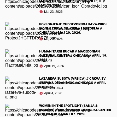
MANASTIR SV. SAVE // LIBERTYVILLE, IL //
MAJ 23. 2026.
Maj 23, 2026
POKLONJENJE CUDOTVORNOJ HAVAJSKOJ
IKONI // CRKVA SV. KIRILA I METODIJA //
CHICAGO // MAJ 20. 2026.
Maj 20, 2026
HUMANITARNI RUCAK // MACEDONIAN
CULTURAL CENTER // CHICAGO // APRIL 19.
2026.
April 19, 2026
LAZAREVA SUBOTA (VRBICA) // CRKVA SV.
STEFANA DECANSKOG // CHICAGO // APRIL
04. 2026.
April 4, 2026
WOMEN IN THE SPOTLIGHT (SANJA &
BILJANA) // MACEDONIAN CULTURAL CENTER
// CHICAGO // MART 07. 2026.