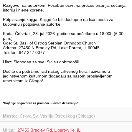
Razgovor sa autorkom: Poseban osvrt na proces pisanja, sećanja,
istoriju i njene korene.
Potpisivanje knjiga: Knjige će biti dostupne na licu mesta za
kupovinu i potpisivanje autorke.
Kada: Četvrtak, 23. jul 2026. godine sa početkom u 18:00h (6:00
p.m.)
Gde: St. Basil of Ostrog Serbian Orthodox Church
Adresa: 27450 N Bradley Rd, Lake Forest, IL 60045
Telefon: 847 247 0077
Ulaz: Slobodan za sve! Svi su dobrodošli.
Dođite da podržimo rad našeg crkvenog hora i uživamo u
jedinstvenom kulturnom događaju sa našom proslavljenom
umetnicom iz Čikaga!
*Sajt nije odgovoran za promene u ovom desavanju!
Mesto:
Crkva Sv. Vasilija Ostroškog (Chicago)
Ulica:
27450 Bradley Rd, Libertyville, IL