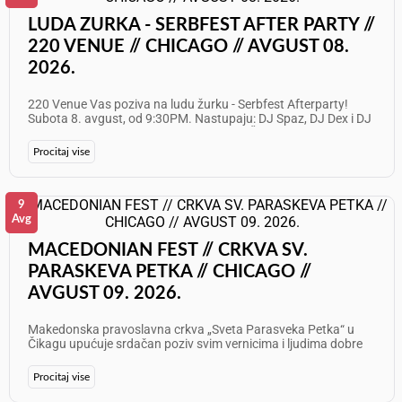
LUDA ZURKA - SERBFEST AFTER PARTY //
220 VENUE // CHICAGO // AVGUST 08.
2026.
220 Venue Vas poziva na ludu žurku - Serbfest Afterparty!
Subota 8. avgust, od 9:30PM. Nastupaju: DJ Spaz, DJ Dex i DJ
Maksim Info i rezervacije: 773 677 0247 Želimo Vam odličan
provod!
Procitaj vise
9
Avg
MACEDONIAN FEST // CRKVA SV.
PARASKEVA PETKA // CHICAGO //
AVGUST 09. 2026.
Makedonska pravoslavna crkva „Sveta Parasveka Petka“ u
Čikagu upućuje srdačan poziv svim vernicima i ljudima dobre
volje na obeležavanje patronog praznika i održavanje
tradicionalnog Macedonian Fest-a! Očekuje vas dan ispunjen
Procitaj vise
duhovnom radošću, vrhunskim specijalitetima i bogatim
kulturno-umetničkim programom. Sveta Arhijerejska Liturgija