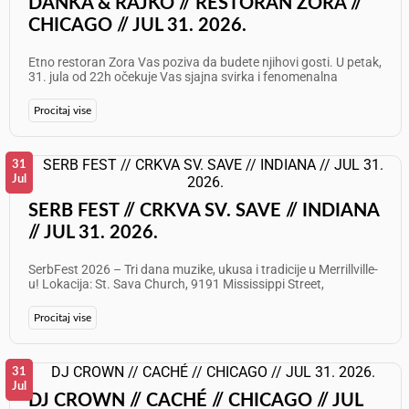
DANKA & RAJKO // RESTORAN ZORA //
CHICAGO // JUL 31. 2026.
Etno restoran Zora Vas poziva da budete njihovi gosti. U petak,
31. jula od 22h očekuje Vas sjajna svirka i fenomenalna
atmosfera! Nastupaju: Danka Gajić i Rajko Paunović
Informacije i rezervacije: 773 625 7087 Želimo Vam odličan
Procitaj vise
provod!
31
Jul
SERB FEST // CRKVA SV. SAVE // INDIANA
// JUL 31. 2026.
SerbFest 2026 – Tri dana muzike, ukusa i tradicije u Merrillville-
u! Lokacija: St. Sava Church, 9191 Mississippi Street,
Merrillville, Indiana Datum: 31 jul, 1. i 2. avgust 2026. Uživajte u
uživo muzici tokom celog vikenda na tradicionalnom SerbFest-
Procitaj vise
u 2026! Ovo nezaboravno trodnevno okupljanje donosi bogat
kulturni program, autentične ukuse sa roštilja i iz pekare, i
sjajnu atmosferu za celu porodicu. PROGRAM: Petak, 31. jul:
Festival zvanično otvoren za posetioce – od 12.00 do 24.00
31
Počinje prodaja kupona za hranu i piće – plaćanje isključivo
Jul
DJ CROWN // CACHÉ // CHICAGO // JUL
gotovinom (bankomat je dostupan) Počinje prodaja hrane