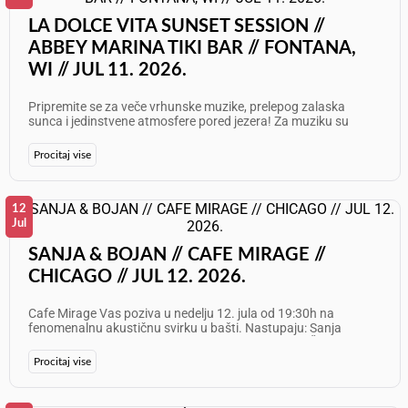
elegancija susreće sa modernim klupskim zvukom. Lokacija:
Caché Speakeasy Adresa: 1446 N Wells St, Chicago, IL 60610
LA DOLCE VITA SUNSET SESSION //
Telefon: 312 374 8588 Rezervišite svoje mesto na vreme i
ABBEY MARINA TIKI BAR // FONTANA,
budite deo najtraženije subote u gradu!
WI // JUL 11. 2026.
Pripremite se za veče vrhunske muzike, prelepog zalaska
sunca i jedinstvene atmosfere pored jezera! Za muziku su
zaduženi DJ KIBO i DJ CROWN, koji će vas voditi kroz
nezaboravno letnje veče. Subota, 11. jul19:00 – 23:00Abbey
Procitaj vise
Marina Tiki Bar271 Fontana Blvd, Fontana-on-Geneva Lake, WI
Uživajte u vrhunskim koktelima, prelepom ambijentu i pravoj
letnjoj energiji na jednom od najlepših mesta u okolini. Vidimo
se na La Dolce Vita Sunset Session! Želimo Vam odličan
12
provod!
Jul
SANJA & BOJAN // CAFE MIRAGE //
CHICAGO // JUL 12. 2026.
Cafe Mirage Vas poziva u nedelju 12. jula od 19:30h na
fenomenalnu akustičnu svirku u bašti. Nastupaju: Sanja
Grahovac &amp; Bojan Vasilić Info: 773 797 8000 Želimo Vam
odličan provod!
Procitaj vise