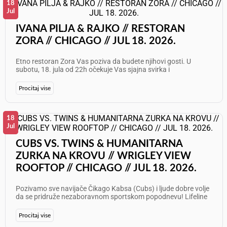
Atmosfera: Speakeasy Chic &amp; High Energy Beats Dođite
18
da osetite energiju skrivene dragulj-lokacije u Čikagu gde se
Jul
elegancija susreće sa modernim klupskim zvukom. Lokacija:
Caché Speakeasy Adresa: 1446 N Wells St, Chicago, IL 60610
IVANA PILJA & RAJKO // RESTORAN
Telefon: 312 374 8588 Rezervišite svoje mesto na vreme i
ZORA // CHICAGO // JUL 18. 2026.
budite deo najtraženije subote u gradu!
Etno restoran Zora Vas poziva da budete njihovi gosti. U
subotu, 18. jula od 22h očekuje Vas sjajna svirka i
fenomenalna atmosfera! Nastupaju: Ivana Pilja i Rajko
Paunović Informacije i rezervacije: 773 625 7087 Želimo Vam
Procitaj vise
odličan provod!
18
Jul
CUBS VS. TWINS & HUMANITARNA
ZURKA NA KROVU // WRIGLEY VIEW
ROOFTOP // CHICAGO // JUL 18. 2026.
Pozivamo sve navijače Čikago Kabsa (Cubs) i ljude dobre volje
da se pridruže nezaboravnom sportskom popodnevu! Lifeline
Humanitarian Organization organizuje ekskluzivno gledanje
utakmice sa krova (Rooftop party) na čuvenoj adresi pored
Procitaj vise
Wrigley Field-a. Uživajte u vrhunskom bejzbolu, sjajnom