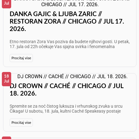
Jul
DANKA GAJIC & LJUBA ZARIC //
RESTORAN ZORA // CHICAGO // JUL 17.
2026.
Etno restoran Zora Vas poziva da budete njihovi gosti. U petak,
17. jula od 22h očekuje Vas sjajna svirka i fenomenalna
atmosfera! Nastupaju: Danka Gajić i Ljuba Zarić Informacije i
rezervacije: 773 625 7087 Želimo Vam odličan provod!
Procitaj vise
18
Jul
DJ CROWN // CACHÉ // CHICAGO // JUL
18. 2026.
Spremite se za noć čistog luksuza i vrhunskog zvuka u srcu
Čikaga! U subotu, 18. jula, kultni Caché Speakeasy postaje
epicentar najboljeg provoda uz ekskluzivni live set by DJ
CROWN. Uživajte u sofisticiranom ambijentu, vrhunskim
Procitaj vise
koktelima i ritmovima koji ne dozvoljavaju stajanje. Ovo nije
samo izlazak, već doživljaj koji se pamti! Datum: Subota, 18. jul
2026. Vreme: 10 PM – 2 AM Izvođač: DJ CROWN (Live Set)