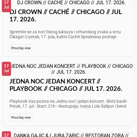
17
Jul
DJ CROWN // CACHÉ // CHICAGO // JUL
17. 2026.
Spremite se za noć čistog luksuza i vrhunskog zvuka u srcu
Čikaga! U petak, 17. jula, kultni Caché Speakeasy postaje
epicentar najboljeg provoda uz ekskluzivni live set by DJ
CROWN. Uživajte u sofisticiranom ambijentu, vrhunskim
Procitaj vise
koktelima i ritmovima koji ne dozvoljavaju stajanje. Ovo nije
samo izlazak, već doživljaj koji se pamti! Datum: Petak, 17. jul
2026. Vreme: 10 PM – 2 AM Izvođač: DJ CROWN (Live Set)
Atmosfera: Speakeasy Chic &amp; High Energy Beats Dođite
17
da osetite energiju skrivene dragulj-lokacije u Čikagu gde se
Jul
elegancija susreće sa modernim klupskim zvukom. Lokacija:
Caché Speakeasy Adresa: 1446 N Wells St, Chicago, IL 60610
JEDNA NOC JEDAN KONCERT //
Telefon: 312 374 8588 Rezervišite svoje mesto na vreme i
PLAYBOOK // CHICAGO // JUL 17. 2026.
budite deo najtraženije subote u gradu!
Playbook Vas poziva na Jednu noć i jedan koncert. She's back!
Petak, 17. jul - Start: 21h - Nastupaju: Ivana Lola Šalipur i bend
Ulaz $20 Info i rezervacije: 847 588 7529 Želimo Vam odličan
provod!
Procitaj vise
17