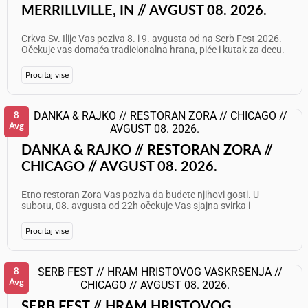
MERRILLVILLE, IN // AVGUST 08. 2026.
Crkva Sv. Ilije Vas poziva 8. i 9. avgusta od na Serb Fest 2026.
Očekuje vas domaća tradicionalna hrana, piće i kutak za decu.
Subota, 8. avgust: Nastupa: Live Tamburitza Music By Prazna
Flaša Nedelja, 9. avgust: Nastupaju: Bojan i Saša Jasnić sa
Procitaj vise
Nedom Gorančić, Aleksom Jakovljević i Milošem Gvero Info:
847 208 3087
8
Avg
DANKA & RAJKO // RESTORAN ZORA //
CHICAGO // AVGUST 08. 2026.
Etno restoran Zora Vas poziva da budete njihovi gosti. U
subotu, 08. avgusta od 22h očekuje Vas sjajna svirka i
fenomenalna atmosfera! Nastupaju: Danka Gajić i Rajko
Paunović Informacije i rezervacije: 773 625 7087 Želimo Vam
Procitaj vise
odličan provod!
8
Avg
SERB FEST // HRAM HRISTOVOG