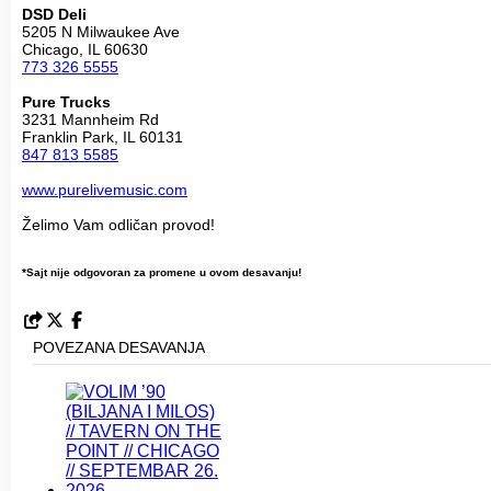
DSD Deli
5205 N Milwaukee Ave
773 326 5555
Pure Trucks
3231 Mannheim Rd
847 813 5585
www.purelivemusic.com
Želimo Vam odličan provod!
*Sajt nije odgovoran za promene u ovom desavanju!
POVEZANA DESAVANJA