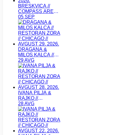
BRESKVICA //
COMPASS ARENA
// CHICAGO //
05 SEP
SEPTEMBAR 05.
2026.
DRAGANA &
MILOS KALCA //
RESTORAN ZORA
29 AVG
// CHICAGO //
AVGUST 29. 2026.
IVANA PILJA &
RAJKO //
RESTORAN ZORA
28 AVG
// CHICAGO //
AVGUST 28. 2026.