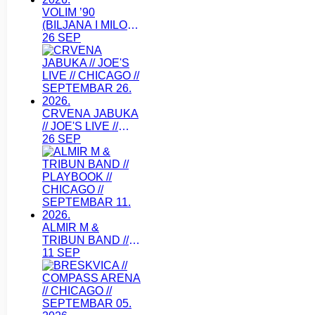
VOLIM ’90
(BILJANA I MILOS)
// TAVERN ON THE
26 SEP
POINT // CHICAGO
// SEPTEMBAR 26.
2026.
CRVENA JABUKA
// JOE'S LIVE //
CHICAGO //
26 SEP
SEPTEMBAR 26.
2026.
ALMIR M &
TRIBUN BAND //
PLAYBOOK //
11 SEP
CHICAGO //
SEPTEMBAR 11.
2026.