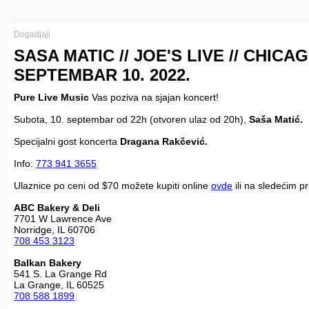
Dogadjaji
SASA MATIC // JOE'S LIVE // CHICAG
SEPTEMBAR 10. 2022.
Pure Live Music
Vas poziva na sjajan koncert!
Subota, 10. septembar od 22h (otvoren ulaz od 20h),
Saša Matić.
Specijalni gost koncerta
Dragana Rakčević.
Info:
773 941 3655
Ulaznice po ceni od $70 možete kupiti online
ovde
ili na sledećim p
ABC Bakery & Deli
7701 W Lawrence Ave
708 453 3123
Balkan Bakery
541 S. La Grange Rd
708 588 1899