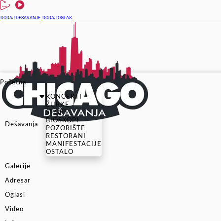
DODAJ DESAVANJE
DODAJ OGLAS
Početna
KONCERTI
ŽURKE
SPORT
BIOSKOPI
Dešavanja
POZORIŠTE
RESTORANI
MANIFESTACIJE
OSTALO
Galerije
Adresar
Oglasi
Video