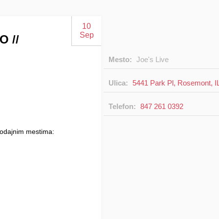
10
Sep
O //
Mesto:
Joe's Live
Ulica:
5441 Park Pl, Rosemont, I
Telefon:
847 261 0392
rodajnim mestima: