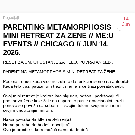
Dogadjaji
14
Jun
PARENTING METAMORPHOSIS
MINI RETREAT ZA ZENE // ME:U
EVENTS // CHICAGO // JUN 14.
2026.
RESET ZA UM. OPUŠTANJE ZA TELO. POVRATAK SEBI.
PARENTING METAMORPHOSIS MINI RETREAT ZA ŽENE
Postoje trenuci kada više ne želimo da funkcionišemo na autopilotu.
Kada telo traži pauzu, um traži tišinu, a srce traži povratak sebi.
Ovaj mini retreat je kreiran kao siguran, nežan i podržavajući
prostor za žene koje žele da uspore, otpuste emocionalni teret i
ponovo se povežu sa sobom — svojim telom, svojom istinom i
svojim unutrašnjim mirom.
Nema potrebe da bilo šta dokazuješ.
Nema potrebe da budeš “dovoljna”.
Ovo je prostor u kom možeš samo da budeš.