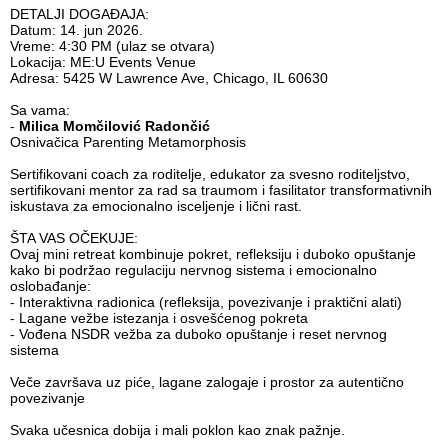
DETALJI DOGAĐAJA:
Datum: 14. jun 2026.
Vreme: 4:30 PM (ulaz se otvara)
Lokacija: ME:U Events Venue
Adresa: 5425 W Lawrence Ave, Chicago, IL 60630
Sa vama:
-
Milica Momčilović Radončić
Osnivačica Parenting Metamorphosis
Sertifikovani coach za roditelje, edukator za svesno roditeljstvo,
sertifikovani mentor za rad sa traumom i fasilitator transformativnih
iskustava za emocionalno isceljenje i lični rast.
ŠTA VAS OČEKUJE:
Ovaj mini retreat kombinuje pokret, refleksiju i duboko opuštanje
kako bi podržao regulaciju nervnog sistema i emocionalno
oslobađanje:
- Interaktivna radionica (refleksija, povezivanje i praktični alati)
- Lagane vežbe istezanja i osvešćenog pokreta
- Vođena NSDR vežba za duboko opuštanje i reset nervnog
sistema
Veče završava uz piće, lagane zalogaje i prostor za autentično
povezivanje
Svaka učesnica dobija i mali poklon kao znak pažnje.