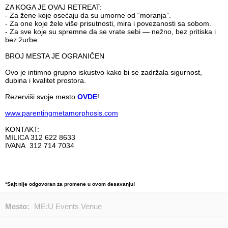
ZA KOGA JE OVAJ RETREAT:
- Za žene koje osećaju da su umorne od “moranja”.
- Za one koje žele više prisutnosti, mira i povezanosti sa sobom.
- Za sve koje su spremne da se vrate sebi — nežno, bez pritiska i
bez žurbe.
BROJ MESTA JE OGRANIČEN
Ovo je intimno grupno iskustvo kako bi se zadržala sigurnost,
dubina i kvalitet prostora.
Rezerviši svoje mesto
OVDE
!
www.parentingmetamorphosis.com
KONTAKT:
MILICA 312 622 8633
IVANA 312 714 7034
*Sajt nije odgovoran za promene u ovom desavanju!
Mesto:
ME:U Events Venue