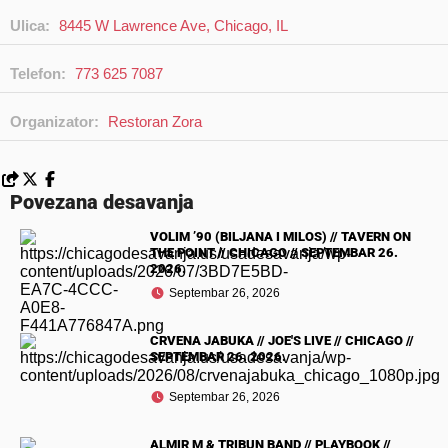
Ulica:
8445 W Lawrence Ave, Chicago, IL
Telefon:
773 625 7087
Organizator:
Restoran Zora
Povezana desavanja
VOLIM ’90 (BILJANA I MILOS) // TAVERN ON
THE POINT // CHICAGO // SEPTEMBAR 26.
2026.
Septembar 26, 2026
CRVENA JABUKA // JOE'S LIVE // CHICAGO //
SEPTEMBAR 26. 2026.
Septembar 26, 2026
ALMIR M & TRIBUN BAND // PLAYBOOK //