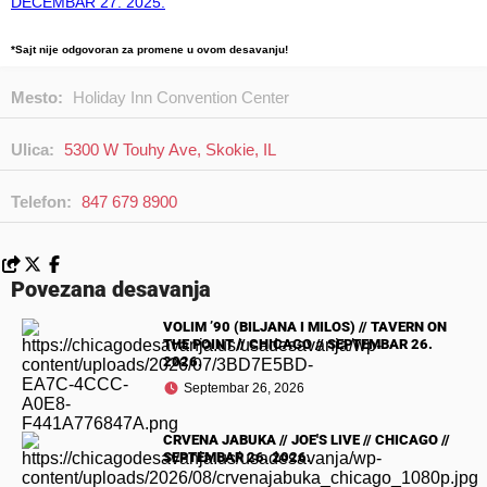
DECEMBAR 27. 2025.
*Sajt nije odgovoran za promene u ovom desavanju!
Mesto:
Holiday Inn Convention Center
Ulica:
5300 W Touhy Ave, Skokie, IL
Telefon:
847 679 8900
Povezana desavanja
VOLIM ’90 (BILJANA I MILOS) // TAVERN ON
THE POINT // CHICAGO // SEPTEMBAR 26.
2026.
Septembar 26, 2026
CRVENA JABUKA // JOE'S LIVE // CHICAGO //
SEPTEMBAR 26. 2026.