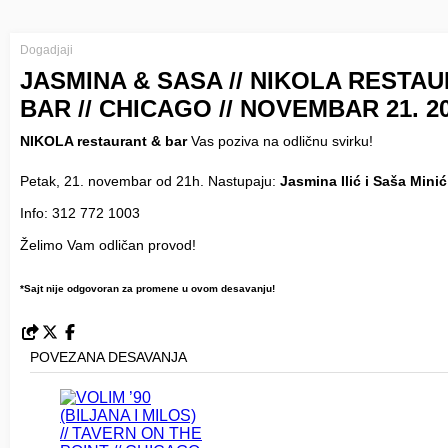
Dogadjaji
JASMINA & SASA // NIKOLA RESTA
BAR // CHICAGO // NOVEMBAR 21. 20
NIKOLA restaurant & bar
Vas poziva na odličnu svirku!
Petak, 21. novembar od 21h. Nastupaju:
Jasmina Ilić i Saša Minić
Info: 312 772 1003
Želimo Vam odličan provod!
*Sajt nije odgovoran za promene u ovom desavanju!
POVEZANA DESAVANJA