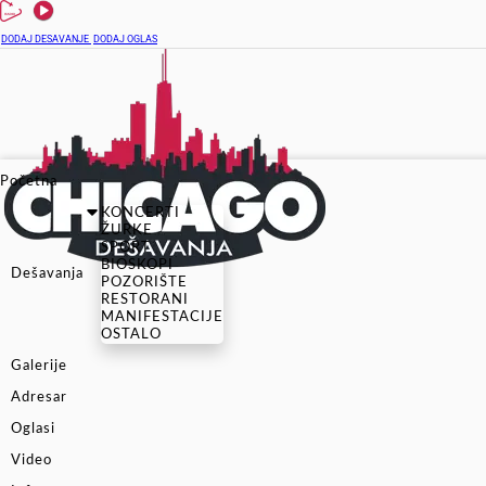
DODAJ DESAVANJE
DODAJ OGLAS
Početna
KONCERTI
ŽURKE
SPORT
BIOSKOPI
Dešavanja
POZORIŠTE
RESTORANI
MANIFESTACIJE
OSTALO
Galerije
Adresar
Oglasi
Video