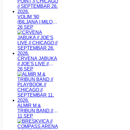
VOLIM ’90
(BILJANA I MILOS)
// TAVERN ON THE
26 SEP
POINT // CHICAGO
// SEPTEMBAR 26.
2026.
CRVENA JABUKA
// JOE'S LIVE //
CHICAGO //
26 SEP
SEPTEMBAR 26.
2026.
ALMIR M &
TRIBUN BAND //
PLAYBOOK //
11 SEP
CHICAGO //
SEPTEMBAR 11.