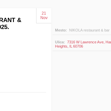
21
Nov
URANT &
25.
Mesto:
NIKOLA restaurant & bar
Ulica:
7316 W Lawrence Ave, Ha
Heights, IL 60706