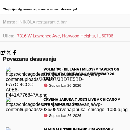
*Sajt nije odgovoran za promene u ovom desavanju!
Mesto:
NIKOLA restaurant & bar
Ulica:
7316 W Lawrence Ave, Harwood Heights, IL 60706
Povezana desavanja
VOLIM ’90 (BILJANA I MILOS) // TAVERN ON
THE POINT // CHICAGO // SEPTEMBAR 26.
2026.
Septembar 26, 2026
CRVENA JABUKA // JOE'S LIVE // CHICAGO //
SEPTEMBAR 26. 2026.
Septembar 26, 2026
ALMIR M & TRIBUN BAND // PLAYBOOK //