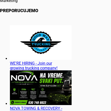
Marketing
PREPORUCUJEMO
WE'RE HIRING - Join our
growing trucking company!
NOVA TOWING & RECOVERY -