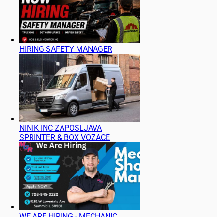
HIRING SAFETY MANAGER
NINIK INC ZAPOSLJAVA
SPRINTER & BOX VOZACE
WE ARE HIRING - MECHANIC