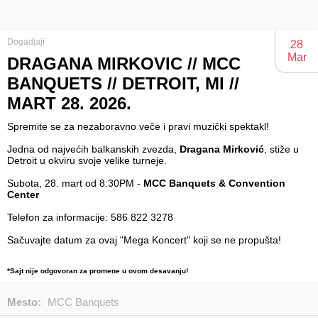
Dogadjaji
28
Mar
DRAGANA MIRKOVIC // MCC
BANQUETS // DETROIT, MI //
MART 28. 2026.
Spremite se za nezaboravno veče i pravi muzički spektakl!
Jedna od najvećih balkanskih zvezda,
Dragana Mirković
, stiže u
Detroit u okviru svoje velike turneje.
Subota, 28. mart od 8:30PM -
MCC Banquets & Convention
Center
Telefon za informacije: 586 822 3278
Sačuvajte datum za ovaj "Mega Koncert" koji se ne propušta!
*Sajt nije odgovoran za promene u ovom desavanju!
Mesto:
MCC Banquets