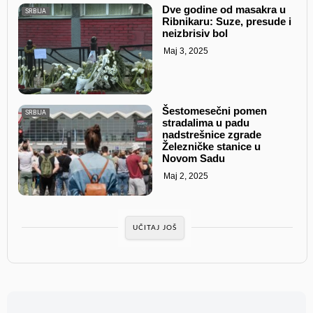
Dve godine od masakra u
SRBIJA
Ribnikaru: Suze, presude i
neizbrisiv bol
Maj 3, 2025
Šestomesečni pomen
SRBIJA
stradalima u padu
nadstrešnice zgrade
Železničke stanice u
Novom Sadu
Maj 2, 2025
UČITAJ JOŠ