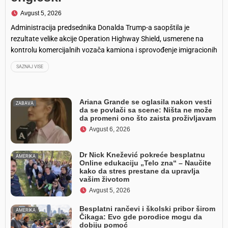
Avgust 5, 2026
Administracija predsednika Donalda Trump-a saopštila je
rezultate velike akcije Operation Highway Shield, usmerene na
kontrolu komercijalnih vozača kamiona i sprovođenje imigracionih
propisa. Nakon početka akcije na Floridi, kontrole su proširene na
SAZNAJ VISE
Illinois, Indiana, Iowa i Ohio. Prema podacima Department of
Transportation (DOT), tokom akcije obavljeno je 3.487 kontrola na
putevima. Inspektori su
Ariana Grande se oglasila nakon vesti
ZABAVA
da se povlači sa scene: Ništa ne može
da promeni ono što zaista proživljavam
Avgust 6, 2026
Dr Nick Knežević pokreće besplatnu
AMERIKA
Online edukaciju „Telo zna“ – Naučite
kako da stres prestane da upravlja
vašim životom
Avgust 5, 2026
Besplatni rančevi i školski pribor širom
AMERIKA
Čikaga: Evo gde porodice mogu da
dobiju pomoć