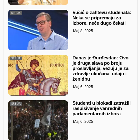
Vučić o zahtevu studenata:
SRBIJA
Neka se pripremaju za
izbore, neće dugo čekati
Maj 8, 2025
Danas je Đurđevdan: Ovo
SRBIJA
je druga slava po broju
proslavljanja, vezuju je za
zdravlje ukućana, udaju i
ženidbu
Maj 6, 2025
Studenti u blokadi zatražili
SRBIJA
raspisivanje vanrednih
parlamentarnih izbora
Maj 6, 2025