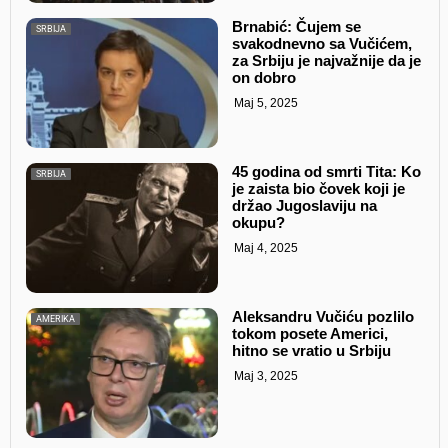
Brnabić: Čujem se
SRBIJA
svakodnevno sa Vučićem,
za Srbiju je najvažnije da je
on dobro
Maj 5, 2025
45 godina od smrti Tita: Ko
SRBIJA
je zaista bio čovek koji je
držao Jugoslaviju na
okupu?
Maj 4, 2025
Aleksandru Vučiću pozlilo
AMERIKA
tokom posete Americi,
hitno se vratio u Srbiju
Maj 3, 2025