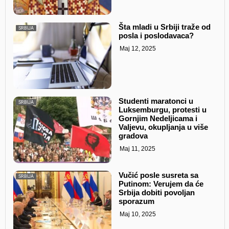
Šta mladi u Srbiji traže od
SRBIJA
posla i poslodavaca?
Maj 12, 2025
Studenti maratonci u
SRBIJA
Luksemburgu, protesti u
Gornjim Nedeljicama i
Valjevu, okupljanja u više
gradova
Maj 11, 2025
Vučić posle susreta sa
SRBIJA
Putinom: Verujem da će
Srbija dobiti povoljan
sporazum
Maj 10, 2025