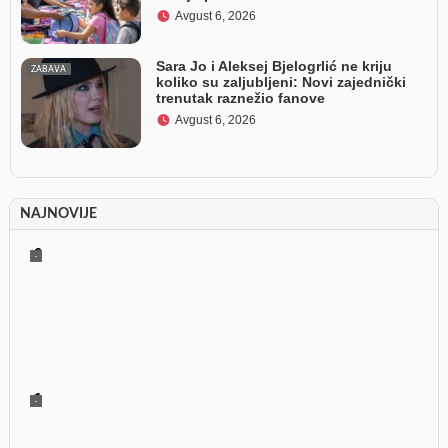
Avgust 6, 2026
Sara Jo i Aleksej Bjelogrlić ne kriju
ZABAVA
koliko su zaljubljeni: Novi zajednički
trenutak raznežio fanove
Avgust 6, 2026
NAJNOVIJE
0
-
1
-