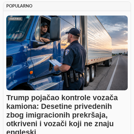
POPULARNO
AMERIKA
Trump pojačao kontrole vozača
kamiona: Desetine privedenih
zbog imigracionih prekršaja,
otkriveni i vozači koji ne znaju
engleski