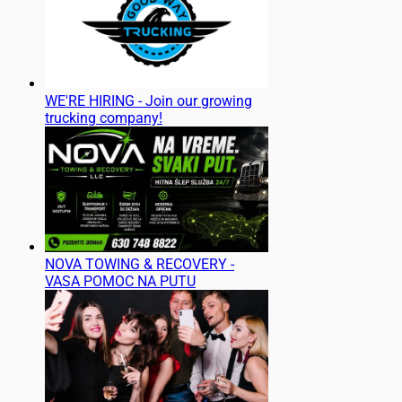
WE'RE HIRING - Join our growing
trucking company!
NOVA TOWING & RECOVERY -
VASA POMOC NA PUTU