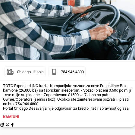
Chicago, Illinois
754 946 4800
TOTO Expedited INC trazi: - Kompanijske vozace za nove Freightliner Box
kamione (26,000lbs) sa fabrickim sleeperom. - Vozaci placeni 0.60c po milji
- sve milje su placene. - Zagarntovano $1500 za 7 dana na putu -
Owner/Operators (semis i box). Ukoliko ste zainteresovani pozvati ili pisati
na broj 754 946 4800
Portal Chicago Desavanja nije odgovoran za kredibilitet i ispravnost oglasa
KAMIONI