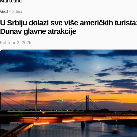
Marketing
Srbija
Vesti >
U Srbiju dolazi sve više američkih turista
Dunav glavne atrakcije
Februar 2, 2025