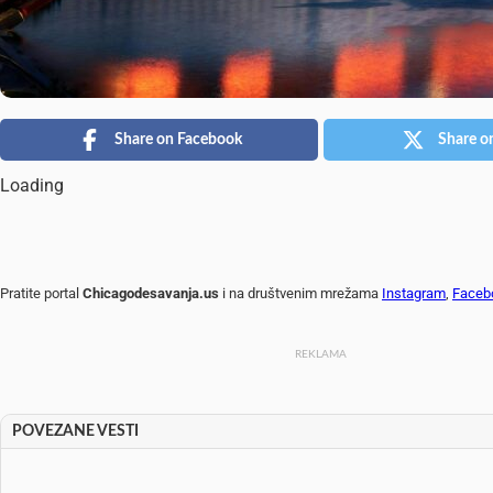
Share on Facebook
Share o
Loading
Pratite portal
Chicagodesavanja.us
i na društvenim mrežama
Instagram
,
Faceb
REKLAMA
POVEZANE VESTI