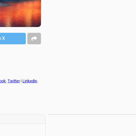
n X
ook
,
Twitter
i
Linkedin
.