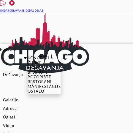
DODAJ DESAVANJE
DODAJ OGLAS
Početna
KONCERTI
ŽURKE
SPORT
BIOSKOPI
Dešavanja
POZORIŠTE
RESTORANI
MANIFESTACIJE
OSTALO
Galerije
Adresar
Oglasi
Video