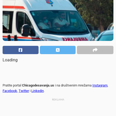
Loading
Pratite portal
Chicagodesavanja.us
i na društvenim mrežama
Instagram
,
Facebook
,
Twitter
i
Linkedin
.
REKLAMA