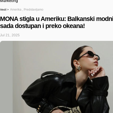
Marketing
Amerika
,
Predstavljamo
Vesti >
MONA stigla u Ameriku: Balkanski modni 
sada dostupan i preko okeana!
Jul 21, 2025