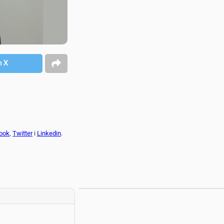
n X
ook
,
Twitter
i
Linkedin
.