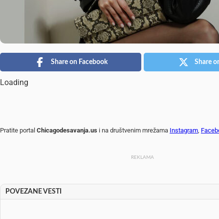
Share on Facebook
Share o
Loading
Pratite portal
Chicagodesavanja.us
i na društvenim mrežama
Instagram
,
Faceb
REKLAMA
POVEZANE VESTI