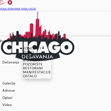
DODAJ DESAVANJE
DODAJ OGLAS
Početna
KONCERTI
ŽURKE
SPORT
BIOSKOPI
Dešavanja
POZORIŠTE
RESTORANI
MANIFESTACIJE
OSTALO
Galerije
Adresar
Oglasi
Video