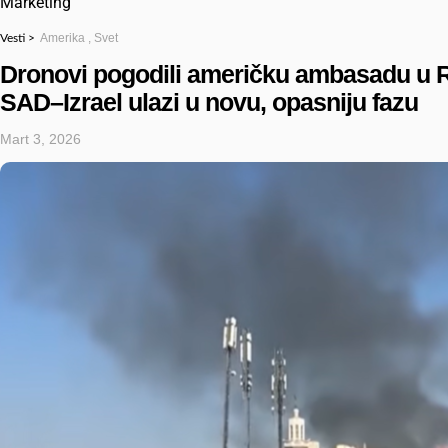
Marketing
Amerika
,
Svet
Vesti >
Dronovi pogodili američku ambasadu u Ri
SAD–Izrael ulazi u novu, opasniju fazu
Mart 3, 2026