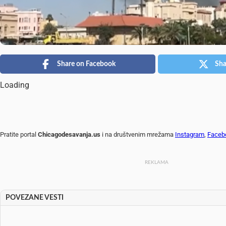
Share on Facebook
Sha
Loading
Pratite portal
Chicagodesavanja.us
i na društvenim mrežama
Instagram
,
Faceb
REKLAMA
POVEZANE VESTI