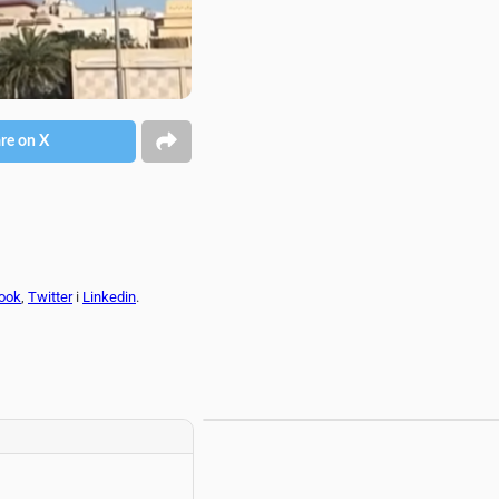
re on X
ook
,
Twitter
i
Linkedin
.