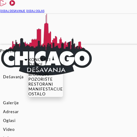
DODAJ DESAVANJE
DODAJ OGLAS
Početna
KONCERTI
ŽURKE
SPORT
BIOSKOPI
Dešavanja
POZORIŠTE
RESTORANI
MANIFESTACIJE
OSTALO
Galerije
Adresar
Oglasi
Video