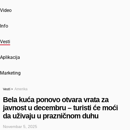
Video
Info
Vesti
Aplikacija
Marketing
Amerika
Vesti >
Bela kuća ponovo otvara vrata za
javnost u decembru – turisti će moći
da uživaju u prazničnom duhu
Novembar 5, 2025