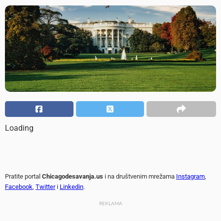
Loading
Pratite portal
Chicagodesavanja.us
i na društvenim mrežama
Instagram
,
Facebook
,
Twitter
i
Linkedin
.
REKLAMA