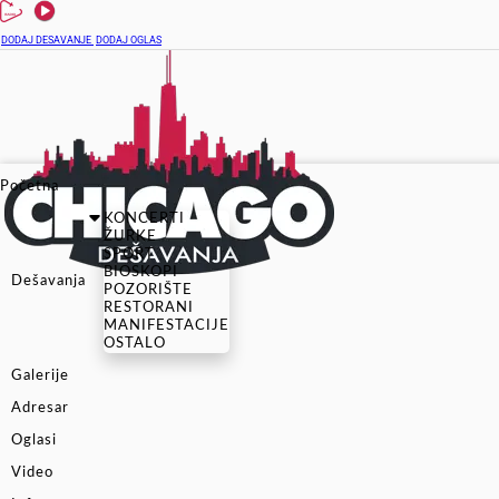
DODAJ DESAVANJE
DODAJ OGLAS
Početna
KONCERTI
ŽURKE
SPORT
BIOSKOPI
Dešavanja
POZORIŠTE
RESTORANI
MANIFESTACIJE
OSTALO
Galerije
Adresar
Oglasi
Video