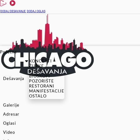
DODAJ DESAVANJE
DODAJ OGLAS
Početna
KONCERTI
ŽURKE
SPORT
BIOSKOPI
Dešavanja
POZORIŠTE
RESTORANI
MANIFESTACIJE
OSTALO
Galerije
Adresar
Oglasi
Video