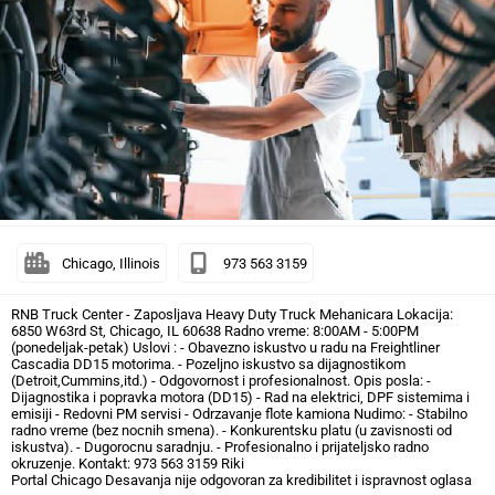
Chicago, Illinois
973 563 3159
RNB Truck Center - Zaposljava Heavy Duty Truck Mehanicara Lokacija:
6850 W63rd St, Chicago, IL 60638 Radno vreme: 8:00AM - 5:00PM
(ponedeljak-petak) Uslovi : - Obavezno iskustvo u radu na Freightliner
Cascadia DD15 motorima. - Pozeljno iskustvo sa dijagnostikom
(Detroit,Cummins,itd.) - Odgovornost i profesionalnost. Opis posla: -
Dijagnostika i popravka motora (DD15) - Rad na elektrici, DPF sistemima i
emisiji - Redovni PM servisi - Odrzavanje flote kamiona Nudimo: - Stabilno
radno vreme (bez nocnih smena). - Konkurentsku platu (u zavisnosti od
iskustva). - Dugorocnu saradnju. - Profesionalno i prijateljsko radno
okruzenje. Kontakt: 973 563 3159 Riki
Portal Chicago Desavanja nije odgovoran za kredibilitet i ispravnost oglasa