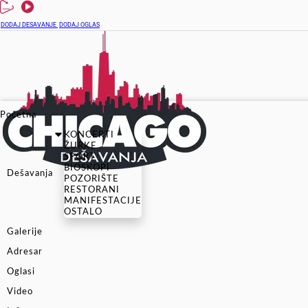
DODAJ DESAVANJE
DODAJ OGLAS
Početna
KONCERTI
ŽURKE
SPORT
BIOSKOPI
Dešavanja
POZORIŠTE
RESTORANI
MANIFESTACIJE
OSTALO
Galerije
Adresar
Oglasi
Video