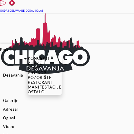
DODAJ DESAVANJE
DODAJ OGLAS
Početna
KONCERTI
ŽURKE
SPORT
BIOSKOPI
Dešavanja
POZORIŠTE
RESTORANI
MANIFESTACIJE
OSTALO
Galerije
Adresar
Oglasi
Video