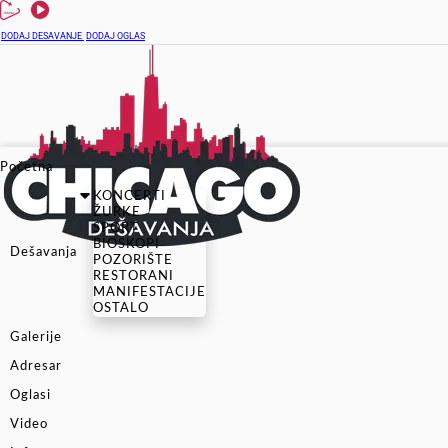
DODAJ DESAVANJE
DODAJ OGLAS
Početna
KONCERTI
ŽURKE
SPORT
BIOSKOPI
Dešavanja
POZORIŠTE
RESTORANI
MANIFESTACIJE
OSTALO
Galerije
Adresar
Oglasi
Video