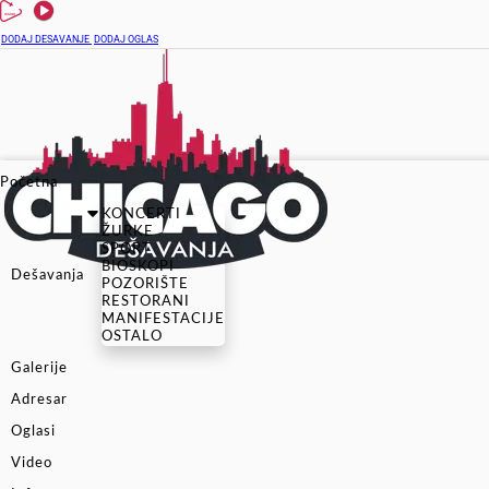
DODAJ DESAVANJE
DODAJ OGLAS
Početna
KONCERTI
ŽURKE
SPORT
BIOSKOPI
Dešavanja
POZORIŠTE
RESTORANI
MANIFESTACIJE
OSTALO
Galerije
Adresar
Oglasi
Video