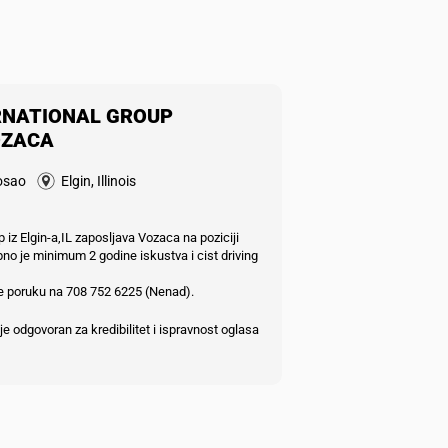
RNATIONAL GROUP
OZACA
osao
Elgin, Illinois
iz Elgin-a,IL zaposljava Vozaca na poziciji
no je minimum 2 godine iskustva i cist driving
ite poruku na 708 752 6225 (Nenad).
e odgovoran za kredibilitet i ispravnost oglasa