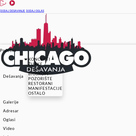
DODAJ DESAVANJE
DODAJ OGLAS
Početna
KONCERTI
ŽURKE
SPORT
BIOSKOPI
Dešavanja
POZORIŠTE
RESTORANI
MANIFESTACIJE
OSTALO
Galerije
Adresar
Oglasi
Video