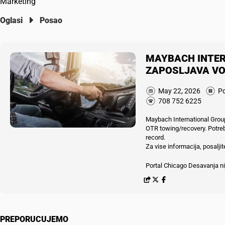
Marketing
Oglasi
Posao
MAYBACH INTE
ZAPOSLJAVA V
May 22, 2026
P
708 752 6225
Maybach International Group 
OTR towing/recovery. Potreb
record.
Za vise informacija, posalj
Portal Chicago Desavanja nij
PREPORUCUJEMO