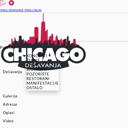
DODAJ DESAVANJE
DODAJ OGLAS
Početna
KONCERTI
ŽURKE
SPORT
BIOSKOPI
Dešavanja
POZORIŠTE
RESTORANI
MANIFESTACIJE
OSTALO
Galerije
Adresar
Oglasi
Video