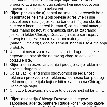
standarde Chicago Desavanja sajta, kao i u slucaju
preusmeravanja na druge sajtove koji nisu dogovoreni
ugovorom ili pismeno ovlasceni.
Klijent prihvata da: a) baneri ne smeju biti drecavih boja
b) animacije ne smeju biti previse agresivne c) nije
dozvoljeno mesanje jezika na baneru ili flajeru ukoliko
nije rec o imenu i adresi klijenta d) ce reklamni materijal
maksimalno postovati gramaticka pravila izabranog
jezika e) lektor Chicago Desavanja sajt-a sam ispravi
pravopisne greske na reklamnom materijalu klijenta
(baneru ili flajeru) f) doplati zamenu banera u toku trajanja
pretplate
Uplaceni novac za reklame, dizajn ili druge usluge je
nepovratan bez obzira na razlog zbog kojeg klijent
otkazuje iste.
Klijent nema pravo ustupanja i prodaje svoje reklamne
pozicije drugom licu.
Oglasivac (klijent) snosi odgovornost na legalnost
reklame i proizvoda koji reklamira, odnosno kompletnog
reklamnog materijala koji ce biti reklamiran na Chicago
Desavanja sajtu.
Chicago Desavanja ne garantuje uspesnost reklama na
sajtu.
Klijent oslobadja Chicago Desavanja, njegove
zaposlene, agente, partnere i druge korisnike bilo kakve