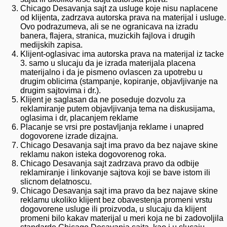
Chicago Desavanja sajt za usluge koje nisu naplacene
od klijenta, zadrzava autorska prava na materijal i usluge.
Ovo podrazumeva, ali se ne ogranicava na izradu
banera, flajera, stranica, muzickih fajlova i drugih
medijskih zapisa.
Klijent-oglasivac ima autorska prava na materijal iz tacke
3. samo u slucaju da je izrada materijala placena
materijalno i da je pismeno ovlascen za upotrebu u
drugim oblicima (stampanje, kopiranje, objavljivanje na
drugim sajtovima i dr.).
Klijent je saglasan da ne poseduje dozvolu za
reklamiranje putem objavljivanja tema na diskusijama,
oglasima i dr, placanjem reklame
Placanje se vrsi pre postavljanja reklame i unapred
dogovorene izrade dizajna.
Chicago Desavanja sajt ima pravo da bez najave skine
reklamu nakon isteka dogovorenog roka.
Chicago Desavanja sajt zadrzava pravo da odbije
reklamiranje i linkovanje sajtova koji se bave istom ili
slicnom delatnoscu.
Chicago Desavanja sajt ima pravo da bez najave skine
reklamu ukoliko klijent bez obavestenja promeni vrstu
dogovorene usluge ili proizvoda, u slucaju da klijent
promeni bilo kakav materijal u meri koja ne bi zadovoljila