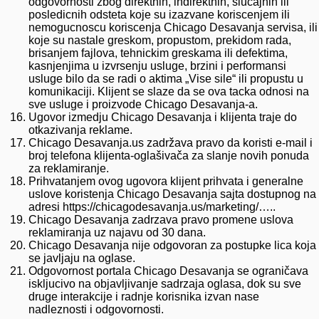
odgovornosti zbog direktnih, indirektnih, slucajnih ili
posledicnih odsteta koje su izazvane koriscenjem ili
nemogucnoscu koriscenja Chicago Desavanja servisa, ili
koje su nastale greskom, propustom, prekidom rada,
brisanjem fajlova, tehnickim greskama ili defektima,
kasnjenjima u izvrsenju usluge, brzini i performansi
usluge bilo da se radi o aktima „Vise sile“ ili propustu u
komunikaciji. Klijent se slaze da se ova tacka odnosi na
sve usluge i proizvode Chicago Desavanja-a.
Ugovor izmedju Chicago Desavanja i klijenta traje do
otkazivanja reklame.
Chicago Desavanja.us zadržava pravo da koristi e-mail i
broj telefona klijenta-oglašivača za slanje novih ponuda
za reklamiranje.
Prihvatanjem ovog ugovora klijent prihvata i generalne
uslove koristenja Chicago Desavanja sajta dostupnog na
adresi https://chicagodesavanja.us/marketing/…..
Chicago Desavanja zadrzava pravo promene uslova
reklamiranja uz najavu od 30 dana.
Chicago Desavanja nije odgovoran za postupke lica koja
se javljaju na oglase.
Odgovornost portala Chicago Desavanja se ograničava
iskljucivo na objavljivanje sadrzaja oglasa, dok su sve
druge interakcije i radnje korisnika izvan nase
nadleznosti i odgovornosti.