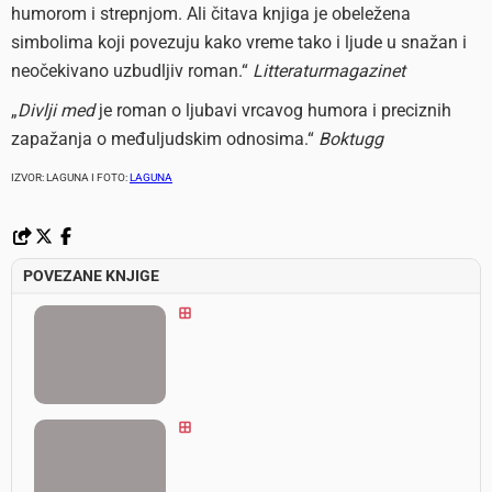
humorom i strepnjom. Ali čitava knjiga je obeležena
simbolima koji povezuju kako vreme tako i ljude u snažan i
neočekivano uzbudljiv roman.“
Litteraturmagazinet
„
Divlji med
je roman o ljubavi vrcavog humora i preciznih
zapažanja o međuljudskim odnosima.“
Boktugg
IZVOR: LAGUNA I FOTO:
LAGUNA
POVEZANE KNJIGE