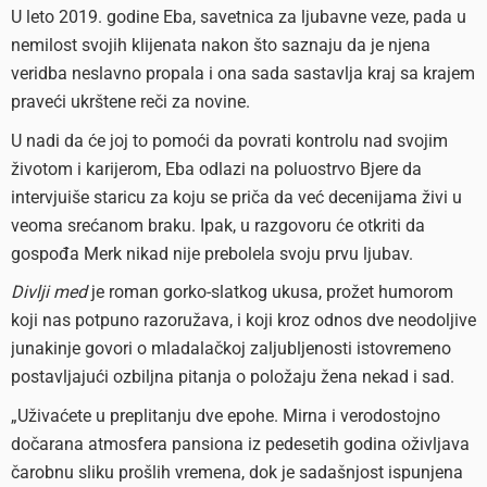
U leto 2019. godine Eba, savetnica za ljubavne veze, pada u
nemilost svojih klijenata nakon što saznaju da je njena
veridba neslavno propala i ona sada sastavlja kraj sa krajem
praveći ukrštene reči za novine.
U nadi da će joj to pomoći da povrati kontrolu nad svojim
životom i karijerom, Eba odlazi na poluostrvo Bjere da
intervjuiše staricu za koju se priča da već decenijama živi u
veoma srećanom braku. Ipak, u razgovoru će otkriti da
gospođa Merk nikad nije prebolela svoju prvu ljubav.
Divlji med
je roman gorko-slatkog ukusa, prožet humorom
koji nas potpuno razoružava, i koji kroz odnos dve neodoljive
junakinje govori o mladalačkoj zaljubljenosti istovremeno
postavljajući ozbiljna pitanja o položaju žena nekad i sad.
„Uživaćete u preplitanju dve epohe. Mirna i verodostojno
dočarana atmosfera pansiona iz pedesetih godina oživljava
čarobnu sliku prošlih vremena, dok je sadašnjost ispunjena