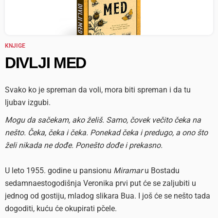
KNJIGE
DIVLJI MED
Svako ko je spreman da voli, mora biti spreman i da tu
ljubav izgubi.
Mogu da sačekam, ako želiš. Samo, čovek večito čeka na
nešto. Čeka, čeka i čeka. Ponekad čeka i predugo, a ono što
želi nikada ne dođe. Ponešto dođe i prekasno.
U leto 1955. godine u pansionu
Miramar
u Bostadu
sedamnaestogodišnja Veronika prvi put će se zaljubiti u
jednog od gostiju, mladog slikara Bua. I još će se nešto tada
dogoditi, kuću će okupirati pčele.