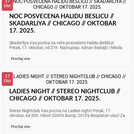
17
Okt
NOC POSVECENA HALIDU BESLICU //
SKADARLIYA // CHICAGO // OKTOBAR
17. 2025.
Skadarliya Vas poziva na veče posvećeno Halidu Bešliću!
Petak, 17. oktobar, od 21h. Nastupaju: Adnan Babajić i Nikola
Prvulović Info: 708 905 5919 Želimo Vam odličan provod!
Procitaj vise
17
Okt
LADIES NIGHT // STEREO NIGHTCLUB //
CHICAGO // OKTOBAR 17. 2025.
Stereo Nightclub Vas poziva na Ladies night! Petak, 17.
oktobar, od 20h. Hitovi 2000's &amp; 2010's Besplatan ulaz! Za
više informacija posetite www.stereochicago.com
Procitaj vise