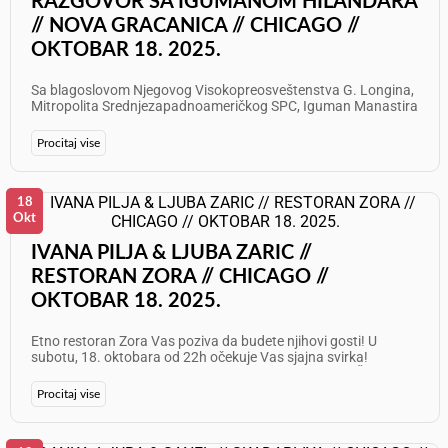
RAZGOVOR SA IGUMANOM HILANDARA
// NOVA GRACANICA // CHICAGO //
OKTOBAR 18. 2025.
Sa blagoslovom Njegovog Visokopreosveštenstva G. Longina,
Mitropolita Srednjezapadnoameričkog SPC, Iguman Manastira
Hilandara, G. Metodije, posetiće Manastir Nova Gračanica.
Pozivamo sav verni narod da prisustvuje ovom jedinstvenom
Procitaj vise
događaju! Subota, 18. Oktobar 2025. PROGRAM: - 17:00 –
Večernje - 17:30 – Akatist Presvetoj Bogorodici Trojeručici -
18:00 – Poučni razgovor sa Igumanom Metodijem
DOBRODOŠLI!
18
Okt
IVANA PILJA & LJUBA ZARIC //
RESTORAN ZORA // CHICAGO //
OKTOBAR 18. 2025.
Etno restoran Zora Vas poziva da budete njihovi gosti! U
subotu, 18. oktobara od 22h očekuje Vas sjajna svirka!
Nastupa: Ivana Pilja i Ljuba Zarić Info: 773 625 7087 Želimo
Vam odličan provod!
Procitaj vise