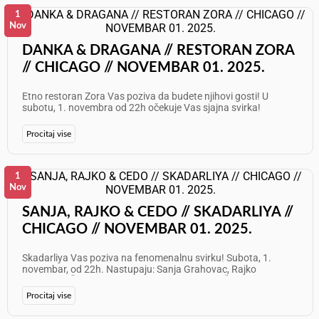
1
Nov
DANKA & DRAGANA // RESTORAN ZORA
// CHICAGO // NOVEMBAR 01. 2025.
Etno restoran Zora Vas poziva da budete njihovi gosti! U
subotu, 1. novembra od 22h očekuje Vas sjajna svirka!
Nastupaju: Dragana Rakčević i Danka Gajić Info: 773 625 7087
Želimo Vam odličan provod!
Procitaj vise
1
Nov
SANJA, RAJKO & CEDO // SKADARLIYA //
CHICAGO // NOVEMBAR 01. 2025.
Skadarliya Vas poziva na fenomenalnu svirku! Subota, 1.
novembar, od 22h. Nastupaju: Sanja Grahovac, Rajko
Paunović i Čedo Zelenović Info: 708 905 5919 Želimo Vam
odličan provod!
Procitaj vise