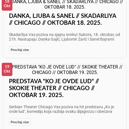
18
Okt
DANKA, LJUBA & SANEL // SKADARLIYA
// CHICAGO // OKTOBAR 18. 2025.
Skadarliya Vas poziva na sjajnu svirku! Subota, 18. oktobar, od
21h. Nastupaju: Danka Gajić, Ljubomir Zarić i Sanel Bajrami
Info: 708 905 5919 Želimo Vam odličan provod!
Procitaj vise
19
Okt
PREDSTAVA "KO JE OVDE LUD" //
SKOKIE THEATER // CHICAGO //
OKTOBAR 19. 2025.
Serbian Theater Chicago Vas poziva na hit predstavu „Ko je
ovde lud“, komediju koja razbija svaku dijagnozu i obećava
večeri ispunjene smehom do suza. Datumi izvođenja: - 17.
oktobar 2025. u 20h - 18. oktobar 2025. u 20h - 19. oktobar
Procitaj vise
2025. u 17h Mesto: Skokie Theater, 7924 Lincoln Ave, Skokie, IL