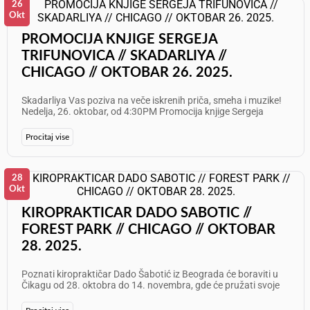
možete kupiti OVDE Ne propustite nezaboravno veče uz hitove
26
Nikole Rokvića i energiju koju samo full band može da donese!
Okt
Ostali gradovi: 24. oktobar, Clearwater 25. oktobar, Chicago
31. oktobar, Cleveland 1. novembar, New York 2. novembar,
PROMOCIJA KNJIGE SERGEJA
Washington DC Želimo Vam odličan provod!
TRIFUNOVICA // SKADARLIYA //
CHICAGO // OKTOBAR 26. 2025.
Skadarliya Vas poziva na veče iskrenih priča, smeha i muzike!
Nedelja, 26. oktobar, od 4:30PM Promocija knjige Sergeja
Trifunovića i muzika uživo Info: 708 905 5919 Želimo Vam
odličan provod!
Procitaj vise
28
Okt
KIROPRAKTICAR DADO SABOTIC //
FOREST PARK // CHICAGO // OKTOBAR
28. 2025.
Poznati kiropraktičar Dado Šabotić iz Beograda će boraviti u
Čikagu od 28. oktobra do 14. novembra, gde će pružati svoje
profesionalne usluge svima koji žele da poboljšaju svoje
zdravlje i oslobode se bola. Dado Šabotić pomaže osobama