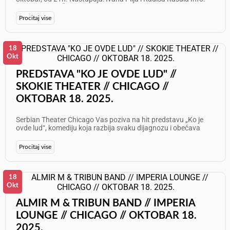
630 448 5723 Želimo Vam odličan provod!
Procitaj vise
18
Okt
PREDSTAVA "KO JE OVDE LUD" //
SKOKIE THEATER // CHICAGO //
OKTOBAR 18. 2025.
Serbian Theater Chicago Vas poziva na hit predstavu „Ko je
ovde lud“, komediju koja razbija svaku dijagnozu i obećava
večeri ispunjene smehom do suza. Datumi izvođenja: - 17.
oktobar 2025. u 20h - 18. oktobar 2025. u 20h - 19. oktobar
Procitaj vise
2025. u 17h Mesto: Skokie Theater, 7924 Lincoln Ave, Skokie, IL
60077 Karte su u prodaji na: serbiantheater.com Ne propustite
priliku da uživate u vrhunskoj glumi i humoru koji osvaja
publiku širom Amerike!
18
Okt
ALMIR M & TRIBUN BAND // IMPERIA
LOUNGE // CHICAGO // OKTOBAR 18.
2025.