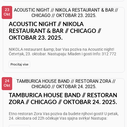
60077 Karte su u prodaji na: serbiantheater.com Ne propustite
priliku da uživate u vrhunskoj glumi i humoru koji osvaja
publiku širom Amerike!
23
Okt
ACOUSTIC NIGHT // NIKOLA
RESTAURANT & BAR // CHICAGO //
OKTOBAR 23. 2025.
NIKOLA restaurant &amp; bar Vas poziva na Acoustic night!
Četvrtak, 23. oktobar. Nastupaju: Mladen i gosti Info: 312 772
1003 Želimo Vam odličan provod!
Procitaj vise
24
Okt
TAMBURICA HOUSE BAND // RESTORAN
ZORA // CHICAGO // OKTOBAR 24. 2025.
Etno restoran Zora Vas poziva da budete njihovi gosti! U petak,
24. oktobara od 22h očekuje Vas sjajna svirka! Nastupa:
Tamburica House Band Info: 773 625 7087 Želimo Vam