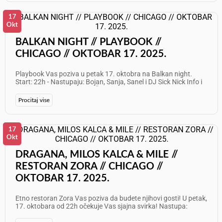
17
Okt
BALKAN NIGHT // PLAYBOOK //
CHICAGO // OKTOBAR 17. 2025.
Playbook Vas poziva u petak 17. oktobra na Balkan night.
Start: 22h - Nastupaju: Bojan, Sanja, Sanel i DJ Sick Nick Info i
rezervacije: 312 841 3584 Želimo Vam odličan provod!
Procitaj vise
17
Okt
DRAGANA, MILOS KALCA & MILE //
RESTORAN ZORA // CHICAGO //
OKTOBAR 17. 2025.
Etno restoran Zora Vas poziva da budete njihovi gosti! U petak,
17. oktobara od 22h očekuje Vas sjajna svirka! Nastupa:
Dragana Rakčević, Miloš Kalča i Mile Vujnović Info: 773 625