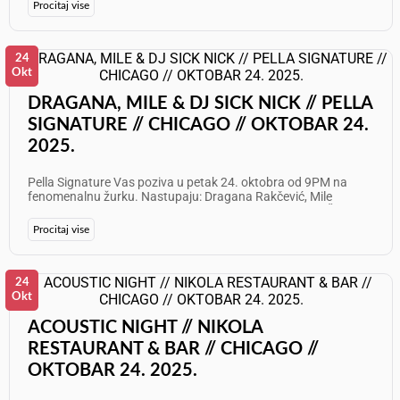
odličan provod!
Procitaj vise
24
Okt
DRAGANA, MILE & DJ SICK NICK // PELLA
SIGNATURE // CHICAGO // OKTOBAR 24.
2025.
Pella Signature Vas poziva u petak 24. oktobra od 9PM na
fenomenalnu žurku. Nastupaju: Dragana Rakčević, Mile
Vujnović i DJ Sick Nick Info i rezervacije: 630 686 8621 Želimo
Vam odličan provod!
Procitaj vise
24
Okt
ACOUSTIC NIGHT // NIKOLA
RESTAURANT & BAR // CHICAGO //
OKTOBAR 24. 2025.