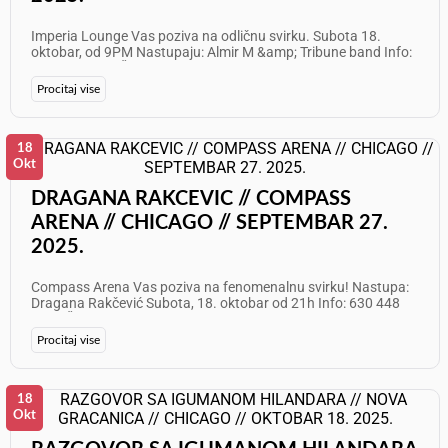
Imperia Lounge Vas poziva na odličnu svirku. Subota 18.
oktobar, od 9PM Nastupaju: Almir M &amp; Tribune band Info:
872 302 4164 Želimo Vam odličan provod!
Procitaj vise
18
Okt
DRAGANA RAKCEVIC // COMPASS
ARENA // CHICAGO // SEPTEMBAR 27.
2025.
Compass Arena Vas poziva na fenomenalnu svirku! Nastupa:
Dragana Rakčević Subota, 18. oktobar od 21h Info: 630 448
5723 Želimo Vam odličan provod!
Procitaj vise
18
Okt