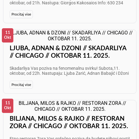
oktobar, od 21h. Nastupa: Giorgos Kakosaios Info: 630 234
2183 // 630 205 1403 Želimo Vam odličan provod!
Procitaj vise
11
Okt
LJUBA, ADNAN & DZONI // SKADARLIYA
// CHICAGO // OKTOBAR 11. 2025.
Skadarliya Vas poziva na fenomenalnu svirku! Subota,11.
oktobar, od 22h. Nastupaju: Ljuba Zarić, Adnan Babajić i Džoni
Prvulović Info: 708 905 5919 Želimo Vam odličan provod!
Procitaj vise
11
Okt
BILJANA, MILOS & RAJKO // RESTORAN
ZORA // CHICAGO // OKTOBAR 11. 2025.
Etno restoran Zora Vas srdačno poziva da budete njihovi gosti!