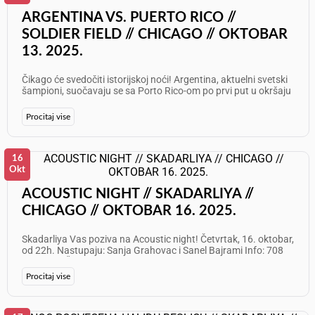
nabaviti OVDE
ARGENTINA VS. PUERTO RICO //
SOLDIER FIELD // CHICAGO // OKTOBAR
13. 2025.
Čikago će svedočiti istorijskoj noći! Argentina, aktuelni svetski
šampioni, suočavaju se sa Porto Rico-om po prvi put u okršaju
koji će ući u istoriju na Soldier Field Stadionu. Ponedeljak, 13.
oktobar, 19:00h Ovo nije samo utakmica… Ovo je istorija koja
Procitaj vise
se piše. Online ulaznice možete kupiti ovde. Info: 312 235 7000
16
Okt
ACOUSTIC NIGHT // SKADARLIYA //
CHICAGO // OKTOBAR 16. 2025.
Skadarliya Vas poziva na Acoustic night! Četvrtak, 16. oktobar,
od 22h. Nastupaju: Sanja Grahovac i Sanel Bajrami Info: 708
905 5919 Želimo Vam odličan provod!
Procitaj vise