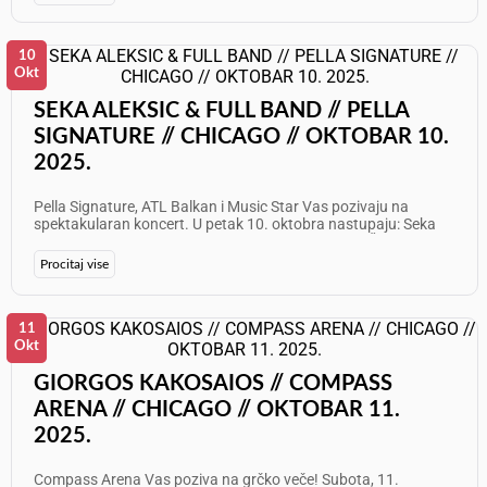
5919 Želimo Vam odličan provod!
10
Okt
SEKA ALEKSIC & FULL BAND // PELLA
SIGNATURE // CHICAGO // OKTOBAR 10.
2025.
Pella Signature, ATL Balkan i Music Star Vas pozivaju na
spektakularan koncert. U petak 10. oktobra nastupaju: Seka
Aleksić i Full Band Info i rezervacije: 773 275 4187 Želimo Vam
odličan provod!
Procitaj vise
11
Okt
GIORGOS KAKOSAIOS // COMPASS
ARENA // CHICAGO // OKTOBAR 11.
2025.
Compass Arena Vas poziva na grčko veče! Subota, 11.