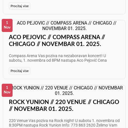
Bogat izbor hrane i pića - 50/50 lutrija Muzika uživo: Jasmina
Ilić, Saša Minić i Zoran Miletić Ulaz $10 Želimo Vam odličan
Procitaj vise
provod!
1
Nov
ACO PEJOVIC // COMPASS ARENA //
CHICAGO // NOVEMBAR 01. 2025.
Compass Arena Vas poziva na nezaboravan koncert! U
subotu, 1. novembra od 8PM nastupa Aco Pejović Cena
ulaznica u pretprodaji $70 Info: 630 504 4282
Procitaj vise
1
Nov
ROCK YUNION // 220 VENUE // CHICAGO
// NOVEMBAR 01. 2025.
220 Venue Vas poziva na Rock night! U subotu 1. novembra od
8:30PM nastupa Rock Yunion Info: 773 863 2620 Želimo Vam