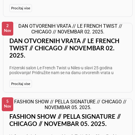
odličan provod!
Procitaj vise
2
Nov
DAN OTVORENIH VRATA // LE FRENCH
TWIST // CHICAGO // NOVEMBAR 02.
2025.
Frizerski salon Le French Twist u Niles-u slavi 25 godina
poslovanja! Pridružite nam se na danu otvorenih vrata u
nedelju, 2. novembra, od 13 do 16 časova, na adresi 7633
North Milwaukee Avenue, Niles. Dođite da vidite naš prelepo
Procitaj vise
renovirani salon, uživate u laganim zalogajima,
demonstracijama usluga, posebnim promocijama i uzbudljivim
poklonima! Podignite čašu s nama dok nazdravljamo za 25
godina glamura - i narednih 25 koje dolaze! To je Le French
5
Twist Hair Salon, 7633 North Milwaukee Avenue, Niles, koji
Nov
slavi 25 sjajnih godina 2. novembra od 13 do 16 časova - jedva
čekamo da vas vidimo!
FASHION SHOW // PELLA SIGNATURE //
CHICAGO // NOVEMBAR 05. 2025.