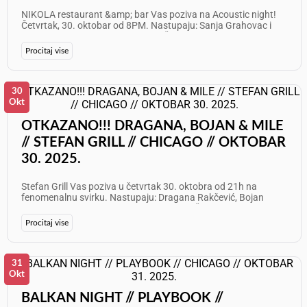
NIKOLA restaurant &amp; bar Vas poziva na Acoustic night!
Četvrtak, 30. oktobar od 8PM. Nastupaju: Sanja Grahovac i
Sanel Bajrami Info: 312 772 1003 Želimo Vam odličan provod!
Procitaj vise
30
Okt
OTKAZANO!!! DRAGANA, BOJAN & MILE
// STEFAN GRILL // CHICAGO // OKTOBAR
30. 2025.
Stefan Grill Vas poziva u četvrtak 30. oktobra od 21h na
fenomenalnu svirku. Nastupaju: Dragana Rakčević, Bojan
Vasilić i Mile Vujnović Info: 708 579 0621 Želimo Vam odličan
provod!
Procitaj vise
31
Okt
BALKAN NIGHT // PLAYBOOK //