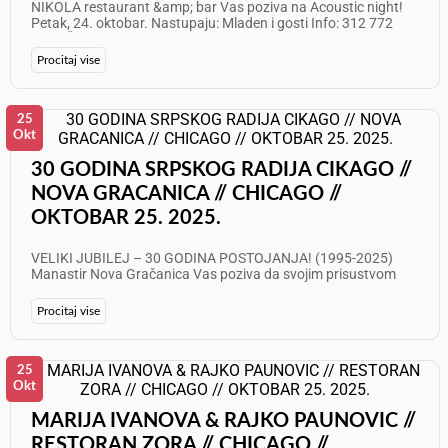
NIKOLA restaurant &amp; bar Vas poziva na Acoustic night!
Petak, 24. oktobar. Nastupaju: Mladen i gosti Info: 312 772
1003 Želimo Vam odličan provod!
Procitaj vise
25
Okt
30 GODINA SRPSKOG RADIJA CIKAGO //
NOVA GRACANICA // CHICAGO //
OKTOBAR 25. 2025.
VELIKI JUBILEJ – 30 GODINA POSTOJANJA! (1995-2025)
Manastir Nova Gračanica Vas poziva da svojim prisustvom
uveličate svečanost posvećenu obeležavanju velikog jubileja,
30-te godišnjice Srpskog radija Čikago. Svečana proslava
Procitaj vise
održaće se u subotu, 25. oktobar 2025. godine - Početak u 7
časova uveče (19:00h) - Velika svečana sala Manastira Nova
Gračanica - Prijava gostiju: od 6 časova (18:00h) Cena
ulaznice: $30 (uz uključenu večeru) SVEČANO OTVARANJE -
25
Molitva - Srpska himna - Predstavljanje gostiju - Pozdravni
Okt
govori - Dodela priznanja-plaketa Srpskog radija Čikago
KULTURNO UMETNIČKI PROGRAM - Protođakon Milovan
MARIJA IVANOVA & RAJKO PAUNOVIC //
Gogić Lale – Opelo, hora Kneza Velimira i majstora harmonike -
RESTORAN ZORA // CHICAGO //