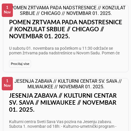
1
Nov
POMEN ZRTVAMA PADA NADSTRESNICE
// KONZULAT SRBIJE // CHICAGO //
NOVEMBAR 01. 2025.
U subotu 01. novembara sa početkom u 11:30 održaće se
pomen žrtvama pada nadstrešnice u Novom Sadu. Pomen će
biti održan ispred Konzulata Republike Srbije - 201 E Ohio St,
Chicago, IL 60611. Okupljanje je isključivo mirnog karaktera,
Procitaj vise
bez političkih obeležja, govora mržnje i poziva na nasilje. Cilj je
da na dostojastven način odamo poštu žrtvama. Krativni
posteri, su dobro došli! Skup je prijavljen i odbren od strane
Grada Čikaga.
1
Nov
JESENJA ZABAVA // KULTURNI CENTAR
SV. SAVA // MILWAUKEE // NOVEMBAR
01. 2025.
Kulturni centra Sveti Sava Vas poziva na Jesenju zabavu.
Subota 1. novembar od 18h: - Kulturno-umetnički program -