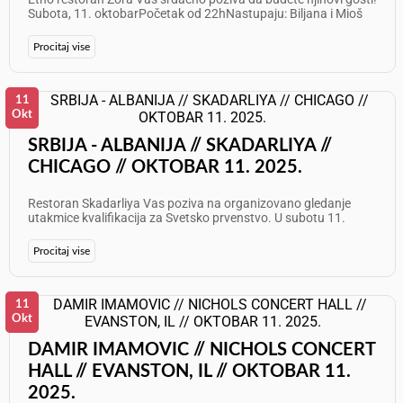
Subota, 11. oktobarPočetak od 22hNastupaju: Biljana i Mioš
Đorđević i Rajko Paunović Očekuje vas nezaboravna svirka,
dobra atmosfera i odličan provod u pravom etno duhu! Info i
Procitaj vise
rezervacije: 773 625 7087 Dobrodošli na veče puno muzike,
druženja i veselja u Etno restoranu Zora!
11
Okt
SRBIJA - ALBANIJA // SKADARLIYA //
CHICAGO // OKTOBAR 11. 2025.
Restoran Skadarliya Vas poziva na organizovano gledanje
utakmice kvalifikacija za Svetsko prvenstvo. U subotu 11.
oktobra od 1:45PM - Srbija - Albanija Sprcijalna ponuda: Uz
naručenu picu besplatno pivo Info: 708 905 5919 Želimo Vam
Procitaj vise
odličan sportski provod!
11
Okt
DAMIR IMAMOVIC // NICHOLS CONCERT
HALL // EVANSTON, IL // OKTOBAR 11.
2025.