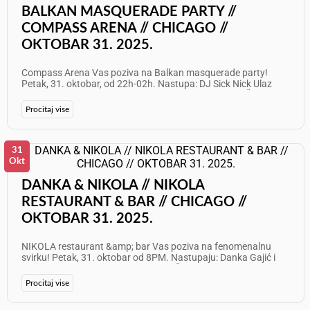
BALKAN MASQUERADE PARTY //
COMPASS ARENA // CHICAGO //
OKTOBAR 31. 2025.
Compass Arena Vas poziva na Balkan masquerade party!
Petak, 31. oktobar, od 22h-02h. Nastupa: DJ Sick Nick Ulaz
$20 Info i rezervacije: 708 557 8750 // 773 864 9547 Želimo
Vam odličan provod!
Procitaj vise
31
Okt
DANKA & NIKOLA // NIKOLA
RESTAURANT & BAR // CHICAGO //
OKTOBAR 31. 2025.
NIKOLA restaurant &amp; bar Vas poziva na fenomenalnu
svirku! Petak, 31. oktobar od 8PM. Nastupaju: Danka Gajić i
Nikola Prvulović Info: 312 772 1003 Želimo Vam odličan
provod!
Procitaj vise