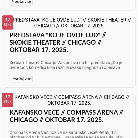
7087 Želimo Vam odličan provod!
Procitaj vise
17
Okt
PREDSTAVA "KO JE OVDE LUD" //
SKOKIE THEATER // CHICAGO //
OKTOBAR 17. 2025.
Serbian Theater Chicago Vas poziva na hit predstavu „Ko je
ovde lud“, komediju koja razbija svaku dijagnozu i obećava
večeri ispunjene smehom do suza. Datumi izvođenja: - 17.
oktobar 2025. u 20h - 18. oktobar 2025. u 20h - 19. oktobar
Procitaj vise
2025. u 17h Mesto: Skokie Theater, 7924 Lincoln Ave, Skokie, IL
60077 Karte su u prodaji na: serbiantheater.com Ne propustite
priliku da uživate u vrhunskoj glumi i humoru koji osvaja
publiku širom Amerike!
17
Okt
KAFANSKO VECE // COMPASS ARENA //
CHICAGO // OKTOBAR 17. 2025.
Compass Arena Vas poziva na kafansko veče! Petak, 17.
oktobar, od 21h. Nastupaju: Ivana Pilja i Radiša Rašula Info: