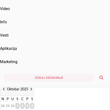
Video
Info
Vesti
Aplikacija
Marketing
DODAJ DESAVANJE
Oktobar 2025
N
P
U
S
C
P
S
28
29
30
1
2
3
4