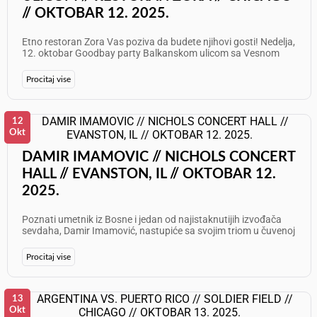
// OKTOBAR 12. 2025.
Etno restoran Zora Vas poziva da budete njihovi gosti! Nedelja,
12. oktobar Goodbay party Balkanskom ulicom sa Vesnom
Dedić: 19:30h - 20:30h Promocija i prodaja knjige 20:30h Party -
Nastupaju Ivana Pilja i Rajko Paunović Info: 773 625 7087
Procitaj vise
Želimo Vam odličan provod!
12
Okt
DAMIR IMAMOVIC // NICHOLS CONCERT
HALL // EVANSTON, IL // OKTOBAR 12.
2025.
Poznati umetnik iz Bosne i jedan od najistaknutijih izvođača
sevdaha, Damir Imamović, nastupiće sa svojim triom u čuvenoj
dvorani Nichols Concert Hall, Music Institute u Evanstonu.
Publiku očekuje nezaboravno muzičko veče ispunjeno
Procitaj vise
emocijom, tradicijom i vrhunskim umetničkim izražajem.
Datumi i vreme: - Subota, 11. oktobar 2025. od 20:00 do 22:00 -
Nedelja, 12. oktobar 2025. od 18:00 do 20:00 Ne propustite
priliku da doživite magiju sevdaha uživo, u intimnoj atmosferi
13
jedne od najlepših koncertnih dvorana u Čikagu. Karte možete
Okt