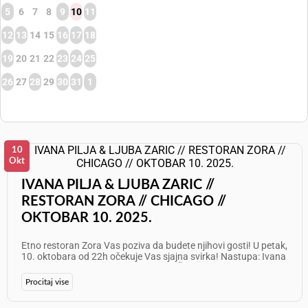
5
6
7
8
9
10
11
12
13
14
15
16
17
18
19
20
21
22
23
24
25
26
27
28
29
30
31
1
10
Okt
IVANA PILJA & LJUBA ZARIC //
RESTORAN ZORA // CHICAGO //
OKTOBAR 10. 2025.
Etno restoran Zora Vas poziva da budete njihovi gosti! U petak,
10. oktobara od 22h očekuje Vas sjajna svirka! Nastupa: Ivana
Pilja i Ljuba Zarić Info: 773 625 7087 Želimo Vam odličan
provod!
Procitaj vise