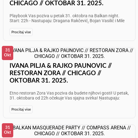
CHICAGO // OKTOBAR 31. 2025.
Playbook Vas poziva u petak 31. oktobra na Balkan night.
Start: 22h - Nastupaju: Dragana Rakčević, Bojan Vasilić i Mile
Vujnović Info i rezervacije: 312 841 3584 Želimo Vam odličan
provod!
Procitaj vise
31
Okt
IVANA PILJA & RAJKO PAUNOVIC //
RESTORAN ZORA // CHICAGO //
OKTOBAR 31. 2025.
Etno restoran Zora Vas poziva da budete njihovi gosti! U petak,
31. oktobara od 22h očekuje Vas sjajna svirka! Nastupaju:
Ivana Pilja i Rajko Paunović Info: 773 625 7087 Želimo Vam
odličan provod!
Procitaj vise
31
Okt