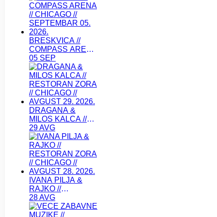
SEPTEMBAR 11.
2026.
BRESKVICA //
COMPASS ARENA
// CHICAGO //
05 SEP
SEPTEMBAR 05.
2026.
DRAGANA &
MILOS KALCA //
RESTORAN ZORA
29 AVG
// CHICAGO //
AVGUST 29. 2026.
IVANA PILJA &
RAJKO //
RESTORAN ZORA
28 AVG
// CHICAGO //
AVGUST 28. 2026.