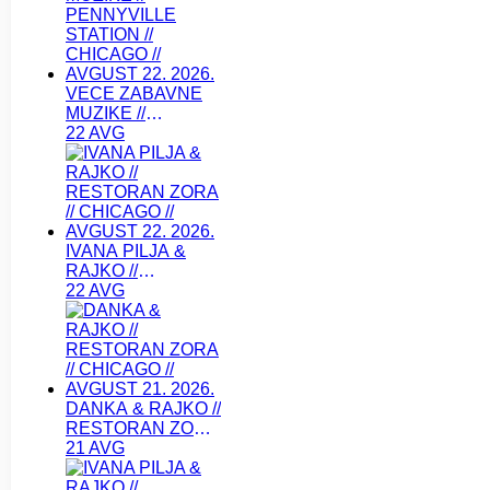
VECE ZABAVNE
MUZIKE //
PENNYVILLE
22 AVG
STATION //
CHICAGO //
AVGUST 22. 2026.
IVANA PILJA &
RAJKO //
RESTORAN ZORA
22 AVG
// CHICAGO //
AVGUST 22. 2026.
DANKA & RAJKO //
RESTORAN ZORA
// CHICAGO //
21 AVG
AVGUST 21. 2026.