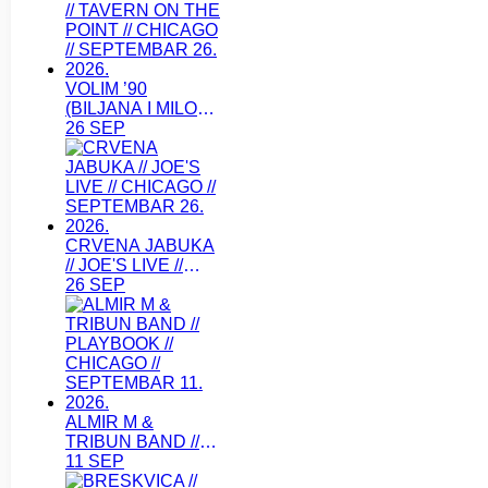
VOLIM ’90
(BILJANA I MILOS)
// TAVERN ON THE
26 SEP
POINT // CHICAGO
// SEPTEMBAR 26.
2026.
CRVENA JABUKA
// JOE'S LIVE //
CHICAGO //
26 SEP
SEPTEMBAR 26.
2026.
ALMIR M &
TRIBUN BAND //
PLAYBOOK //
11 SEP
CHICAGO //