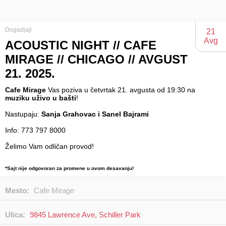
Dogadjaji
21
Avg
ACOUSTIC NIGHT // CAFE
MIRAGE // CHICAGO // AVGUST
21. 2025.
Cafe Mirage
Vas poziva u četvrtak 21. avgusta od 19:30 na
muziku uživo u bašti
!
Nastupaju:
Sanja Grahovac i Sanel Bajrami
Info: 773 797 8000
Želimo Vam odličan provod!
*Sajt nije odgovoran za promene u ovom desavanju!
Mesto:
Cafe Mirage
Ulica:
9845 Lawrence Ave, Schiller Park