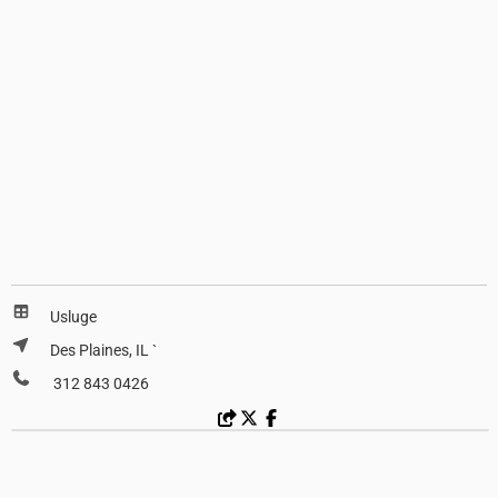
Usluge
Des Plaines, IL
`
 312 843 0426 