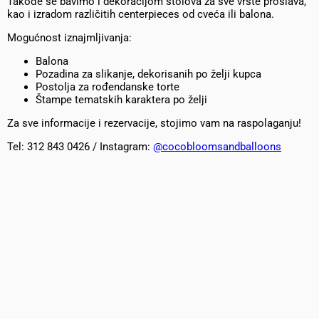
Takođe se bavimo i dekoracijom stolova za sve vrste proslava,
kao i izradom različitih centerpieces od cveća ili balona.
Mogućnost iznajmljivanja:
Balona
Pozadina za slikanje, dekorisanih po želji kupca
Postolja za rođendanske torte
Štampe tematskih karaktera po želji
Za sve informacije i rezervacije, stojimo vam na raspolaganju!
Tel: 312 843 0426 / Instagram:
@cocobloomsandballoons