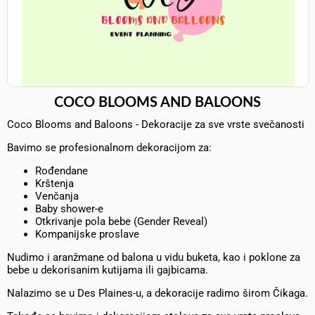
COCO BLOOMS AND BALOONS
Coco Blooms and Baloons - Dekoracije za sve vrste svečanosti
Bavimo se profesionalnom dekoracijom za:
Rođendane
Krštenja
Venčanja
Baby shower-e
Otkrivanje pola bebe (Gender Reveal)
Kompanijske proslave
Nudimo i aranžmane od balona u vidu buketa, kao i poklone za
bebe u dekorisanim kutijama ili gajbicama.
Nalazimo se u Des Plaines-u, a dekoracije radimo širom Čikaga.